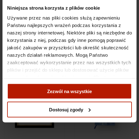
Niniejsza strona korzysta z plików cookie
Koszty dostawy
Używane przez nas pliki cookies służą zapewnieniu
Państwu najlepszych wrażeń podczas korzystania z
naszej strony internetowej. Niektóre pliki są niezbędne do
Obiekty
korzystania z niej, podczas gdy inne pomogą poprawić
jakość zakupów w przyszłości lub określić skuteczność
powiązane
naszych działań reklamowych. Mogą Państwo
zaakceptować wykorzystanie przez nas wszystkich tych
plików i przejść do sklepu lub dostosować użycie plików
do swoich preferencji, wybierając opcję "Dostosuj
zgody".
Zezwól na wszystkie
Więcej o plikach cookies przeczytasz w naszej Polityce
prywatności.
Dostosuj zgody