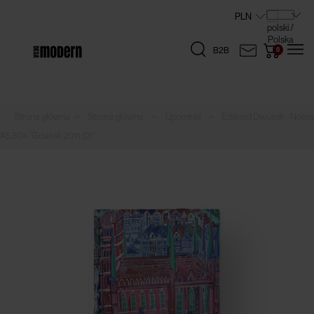
B2B
»
»
»
Strona główna
Upominki
Edward Dwurnik - Notes
A5 80k "Gdańsk 2011 (2)"