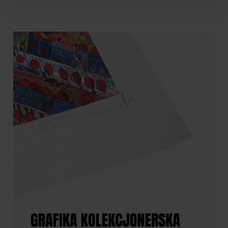
Edward Dwurnik - Wolne
Edward Dwurnik - Notes A5
Miasto Gdańsk
192k "Gdańsk 2011 (1)"
3 490,00 zł
199,00 zł