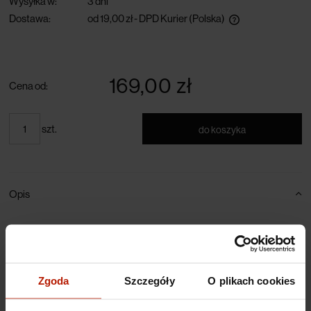
Wysyłka w:
3 dni
Dostawa:
od 19,00 zł
- DPD Kurier
(Polska)
darmowa dostawa przy zamówieniu powyżej 300 zł
169,00 zł
Cena od:
szt.
do koszyka
Opis
Notes przedstawiający fragment obrazu Edwarda Dwurnika "Gdańsk 2011".
Brulion wydany w formacie A5 80 kartek, w linię. Zapakowany jest w
eleganckie pudełko z magnetycznym zamknięciem. Edycja zamknięta, wynosi
300 egzemplarzy.
Zgoda
Szczegóły
O plikach cookies
Specyfikacje