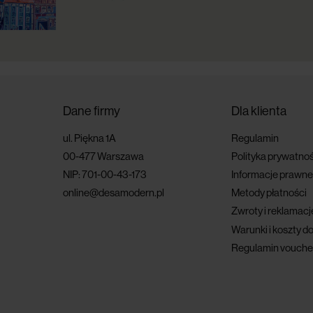
Dane firmy
Dla klienta
ul. Piękna 1A
Regulamin
00-477 Warszawa
Polityka prywatnoś
NIP: 701-00-43-173
Informacje prawne
online@desamodern.pl
Metody płatności
Zwroty i reklamacj
Warunki i koszty d
Regulamin vouche