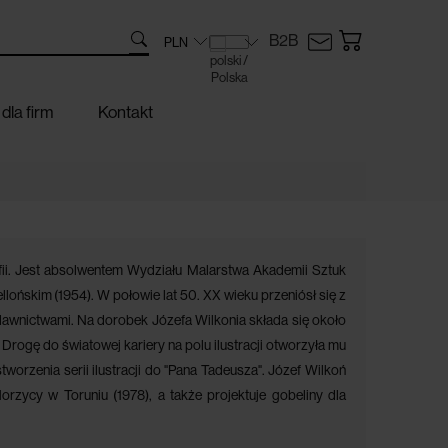
B2B
dla firm
Kontakt
grafii. Jest absolwentem Wydziału Malarstwa Akademii Sztuk
llońskim (1954). W połowie lat 50. XX wieku przeniósł się z
wnictwami. Na dorobek Józefa Wilkonia składa się około
rogę do światowej kariery na polu ilustracji otworzyła mu
 stworzenia serii ilustracji do "Pana Tadeusza". Józef Wilkoń
orzycy w Toruniu (1978), a także projektuje gobeliny dla