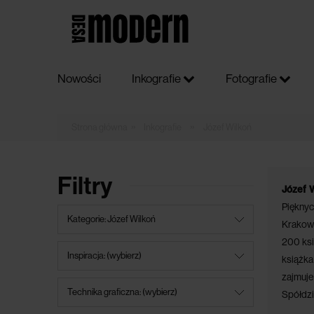
Nowości
Inkografie
Fotografie
»
»
Inkografie
Józef Wilkoń
Filtry
Józef 
Pięknyc
Kategorie: Józef Wilkoń
Krakowa
200 ksi
Inspiracja: (wybierz)
książka
zajmuje
Technika graficzna: (wybierz)
Spółdzi