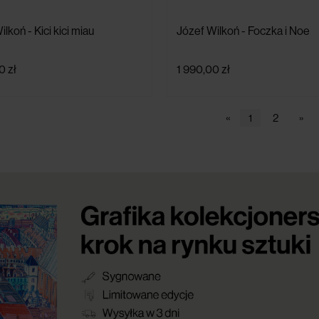
lkoń - Kici kici miau
Józef Wilkoń - Foczka i Noe
0 zł
1 990,00 zł
«
1
2
»