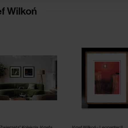
f Wilkoń
Zwierzęta" Kolekcja Józefa
Józef Wilkoń - Leopanter II