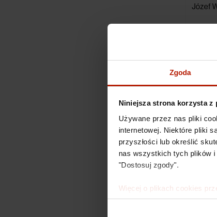
Józef W
2 490,0
Zgoda
Niniejsza strona korzysta z
Używane przez nas pliki coo
internetowej. Niektóre pliki
przyszłości lub określić s
nas wszystkich tych plików i
"Dostosuj zgody".
Więcej o plikach cookies prz