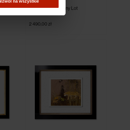
ezwól na wszystkie
Józef Wilkoń - Leśny Lot
2 490,00 zł