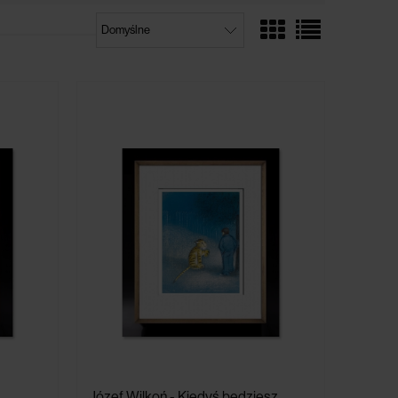
Józef Wilkoń - Kiedyś będziesz