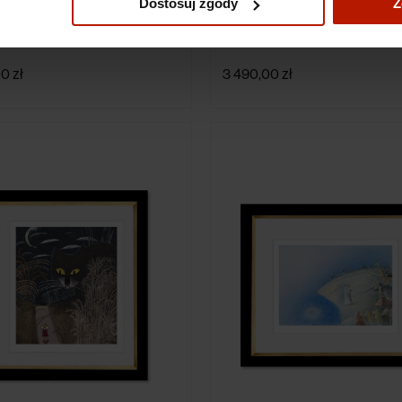
Dostosuj zgody
Z
ilkoń - Księga Dżungli
Józef Wilkoń - Tralaloskop
0 zł
3 490,00 zł