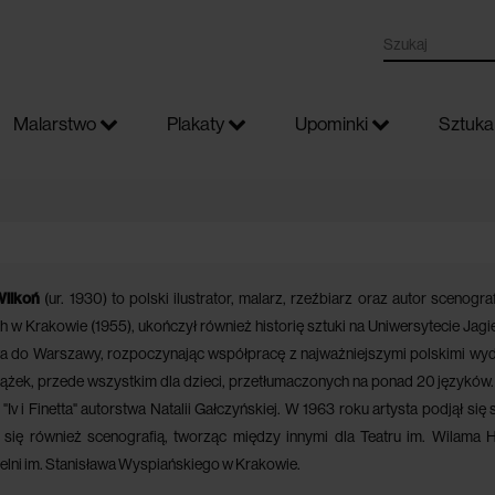
Malarstwo
Plakaty
Upominki
Sztuka 
Wilkoń
(ur. 1930) to polski ilustrator, malarz, rzeźbiarz oraz autor sceno
h w Krakowie (1955), ukończył również historię sztuki na Uniwersytecie Jagie
 do Warszawy, rozpoczynając współpracę z najważniejszymi polskimi wyda
ążek, przede wszystkim dla dzieci, przetłumaczonych na ponad 20 języków. D
 "Iv i Finetta" autorstwa Natalii Gałczyńskiej. W 1963 roku artysta podjął się
 się również scenografią, tworząc między innymi dla Teatru im. Wilama H
elni im. Stanisława Wyspiańskiego w Krakowie.