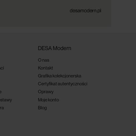
DESA Modern
O nas
ci
Kontakt
Grafika kolekcjonerska
Certyfikat autentyczności
e
Oprawy
ostawy
Moje konto
ra
Blog