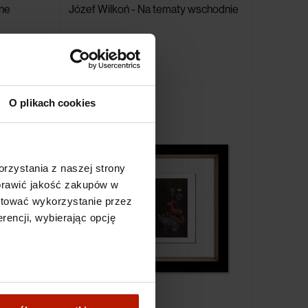
one
Józef Wilkoń - Na tematy wschodnie
3 490,00 zł
O plikach cookies
rzystania z naszej strony
oprawić jakość zakupów w
ptować wykorzystanie przez
rencji, wybierając opcję