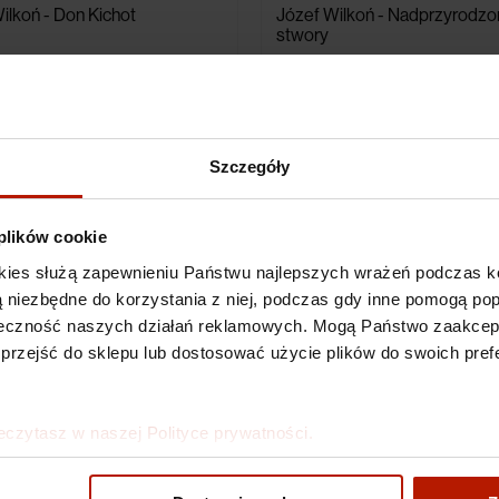
ilkoń - Don Kichot
Józef Wilkoń - Nadprzyrodz
stwory
0 zł
1 990,00 zł
Szczegóły
 plików cookie
kies służą zapewnieniu Państwu najlepszych wrażeń podczas ko
 są niezbędne do korzystania z niej, podczas gdy inne pomogą p
kuteczność naszych działań reklamowych. Mogą Państwo zaakce
 przejść do sklepu lub dostosować użycie plików do swoich prefe
eczytasz w naszej Polityce prywatności.