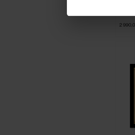
Józef W
2 990,0