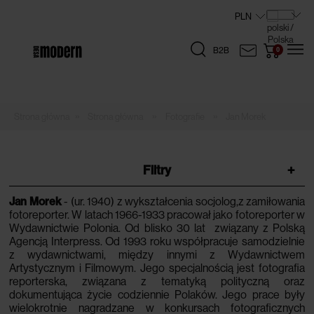
B2B
»
»
»
Strona główna
Fotografie
Jan Morek
Filtry
+
Jan
Morek
- (ur. 1940) z wykształcenia socjolog,z zamiłowania
fotoreporter. W latach 1966-1933 pracował jako fotoreporter w
Wydawnictwie Polonia. Od blisko 30 lat związany z Polską
Agencją Interpress. Od 1993 roku współpracuje samodzielnie
z wydawnictwami, między innymi z Wydawnictwem
Artystycznym i Filmowym. Jego specjalnością jest fotografia
reporterska, związana z tematyką polityczną oraz
dokumentująca życie codziennie Polaków. Jego prace były
wielokrotnie nagradzane w konkursach fotograficznych