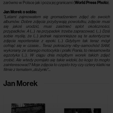
zarówno w Polsce jak i poza jej granicami (
World Press Photo
).
Jan Morek o sobie:
"Latami zajmowałem się gromadzeniem zdjęć do swoich
albumów. Dobre zdjęcia przybywają powolutku, zdjęcie musi
się jakoś urodzić, musi zaistnieć splot okoliczności,
przypadków. A
(…)
na przypadek trzeba zapracować.
(…)
Dziś
sobie myślę, że
(…)
jednak
najcenniejsze są te autentyczne
zdjęcia reporterskie z epoki.
(…)
Gdybym tak teraz mógł
cofnąć się w czasie… Teraz pokraczny niby-samochód SAM,
wykonany ze starego motocykla i pralki Frania, to niesamowita
egzotyka
(…).
W ciągu dnia mógłbym worek takich zdjęć
zrobić. Ale wtedy pomijało się takie widoki, bo kogo to mogło
zainteresować? Moje zdjęcia to często trzy czy cztery klatki na
filmie z tematem „dożynki”...
Jan Morek