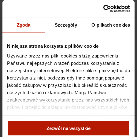
Zgoda
Szczegóły
O plikach cookies
Jan Morek - Papież Jan
Jan Morek -
Paweł II w Oświęcimiu,
Kardynałowie Karol
Niniejsza strona korzysta z plików cookie
1979
Wojtyła i Stefan
Używane przez nas pliki cookies służą zapewnieniu
Wyszyński
490,00 zł
490,00 zł
Państwu najlepszych wrażeń podczas korzystania z
naszej strony internetowej. Niektóre pliki są niezbędne do
korzystania z niej, podczas gdy inne pomogą poprawić
jakość zakupów w przyszłości lub określić skuteczność
naszych działań reklamowych. Mogą Państwo
zaakceptować wykorzystanie przez nas wszystkich tych
plików i przejść do sklepu lub dostosować użycie plików
do swoich preferencji, wybierając opcję "Dostosuj
zgody".
Zezwól na wszystkie
Więcej o plikach cookies przeczytasz w naszej Polityce