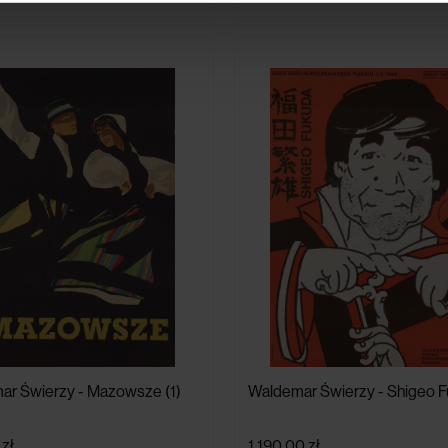
ar Świerzy - Mazowsze (1)
Waldemar Świerzy - Shigeo 
zł
1 190,00 zł