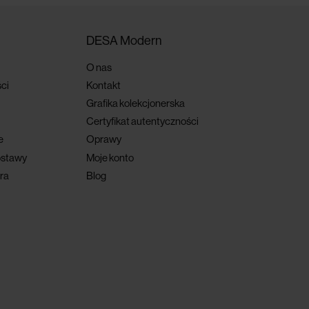
DESA Modern
O nas
ci
Kontakt
Grafika kolekcjonerska
Certyfikat autentyczności
e
Oprawy
ostawy
Moje konto
ra
Blog