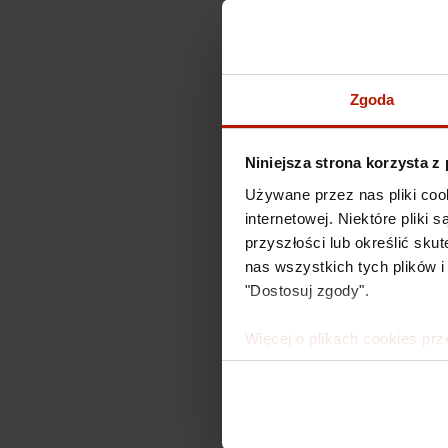
Zgoda
Niniejsza strona korzysta z
Używane przez nas pliki coo
internetowej. Niektóre pliki
przyszłości lub określić s
nas wszystkich tych plików i
"Dostosuj zgody".
Więcej o plikach cookies prz
Mieczys
to be?
490,00 