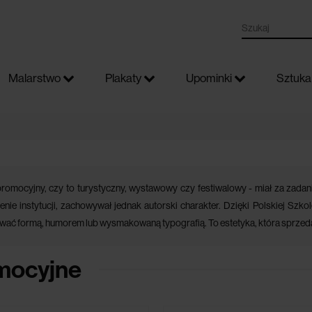
Malarstwo
Plakaty
Upominki
Sztuka 
promocyjny, czy to turystyczny, wystawowy czy festiwalowy - miał za zada
nie instytucji, zachowywał jednak autorski charakter. Dzięki Polskiej Szkol
wać formą, humorem lub wysmakowaną typografią. To estetyka, która sprzedaj
mocyjne