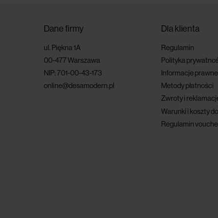
Dane firmy
Dla klienta
ul. Piękna 1A
Regulamin
00-477 Warszawa
Polityka prywatnoś
NIP: 701-00-43-173
Informacje prawne
online@desamodern.pl
Metody płatności
Zwroty i reklamacj
Warunki i koszty d
Regulamin vouche