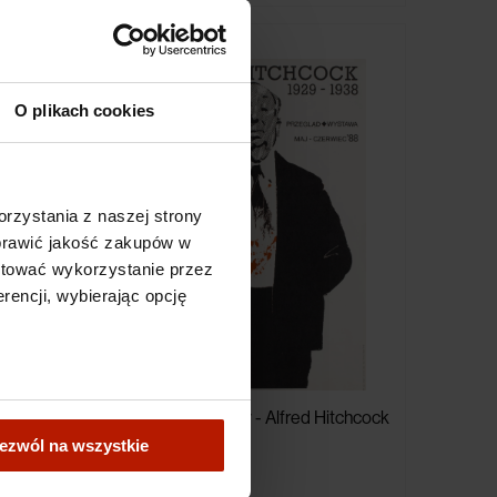
O plikach cookies
rzystania z naszej strony
oprawić jakość zakupów w
ptować wykorzystanie przez
rencji, wybierając opcję
z głową
Waldemar Świerzy - Alfred Hitchcock
Przegląd 1988
ezwól na wszystkie
690,00 zł