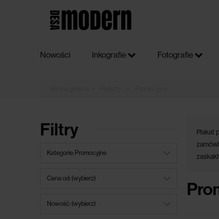
Nowości
Inkografie
Fotografie
»
»
Plakaty
Promocyjne
Filtry
Plakat 
zamówie
Kategorie: Promocyjne
zaskaki
Cena od: (wybierz)
Pro
Nowość: (wybierz)