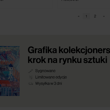
«
1
2
»