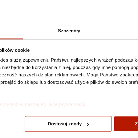
Szczegóły
 plików cookie
kies służą zapewnieniu Państwu najlepszych wrażeń podczas ko
 są niezbędne do korzystania z niej, podczas gdy inne pomogą p
kuteczność naszych działań reklamowych. Mogą Państwo zaakce
 przejść do sklepu lub dostosować użycie plików do swoich prefe
eczytasz w naszej Polityce prywatności.
ław Wasilewski - To be or not
Waldemar Świerzy - Chodzę 
chodzę zawsze prawidłowo
Dostosuj zgody
Z
zł
1 290,00 zł