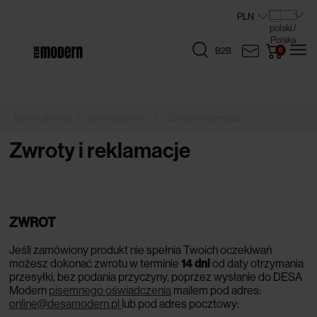
B2B
»
»
Strona główna
Zwroty i reklamacje
Zwroty i reklamacje
ZWROT
Jeśli zamówiony produkt nie spełnia Twoich oczekiwań
możesz dokonać zwrotu w terminie
14 dni
od daty otrzymania
przesyłki, bez podania przyczyny, poprzez wysłanie do DESA
Modern
pisemnego oświadczenia
mailem pod adres:
online@desamodern.pl
lub pod adres pocztowy: