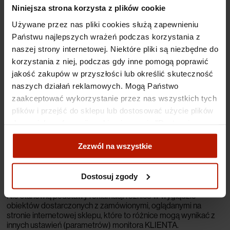
Niniejsza strona korzysta z plików cookie
Używane przez nas pliki cookies służą zapewnieniu
REKLAMACJA
Państwu najlepszych wrażeń podczas korzystania z
naszej strony internetowej. Niektóre pliki są niezbędne do
Zgłoszenia reklamacyjne w zakresie odpowiedzialności DESA
korzystania z niej, podczas gdy inne pomogą poprawić
Modern z tytułu niezgodności towaru konsumpcyjnego z
umową należy zgłaszać pod adres poczty elektronicznej
jakość zakupów w przyszłości lub określić skuteczność
online@desamodern.pl
, pisemnie pod adres:
naszych działań reklamowych. Mogą Państwo
zaakceptować wykorzystanie przez nas wszystkich tych
plików i przejść do sklepu lub dostosować użycie plików
DESA Modern
do swoich preferencji, wybierając opcję "Dostosuj
Plac Konstytucji 2
zgody".
Zezwól na wszystkie
00-552 Warszawa
Więcej o plikach cookies przeczytasz w naszej Polityce
prywatności.
Dostosuj zgody
lub osobiście w wyżej wymienionym lokalu.
Nie stanowią podstawy reklamacji różnice w wyglądzie
obiektów dostarczonych z zamówionymi, oglądanymi na
stronie internetowej sklepu, które to różnice mogą wynikać z
innych ustawień (parametrów) monitora KLIENTA.