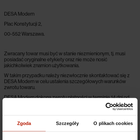
DESA Modern
Plac Konstytucji 2,
00-552 Warszawa.
Zwracany towar musi być w stanie niezmienionym, tj. musi
posiadać oryginalne etykiety oraz nie może nosić
jakichkolwiek znamion użytkowania.
W takim przypadku należy niezwłocznie skontaktować się z
DESA Modern w celu ustalenia szczegółowych warunków
zwrotu towaru.
DESA Modern dokona zwrotu płatności w terminie 14 dni od
momentu zwrotnego przyjęcia przesyłki, pod warunkiem, że
żaden z nich nie będzie nosił śladów użytkowania ani
uszkodzeń.
Zgoda
Szczegóły
O plikach cookies