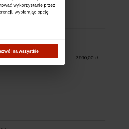
ptować wykorzystanie przez
rencji, wybierając opcję
żungli
ezwól na wszystkie
2 990,00 zł