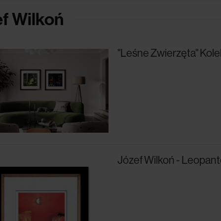
f Wilkoń
"Leśne Zwierzęta" Kole
Józef Wilkoń - Leopante