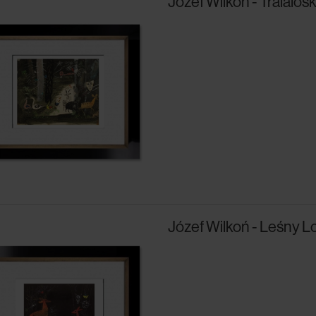
Józef Wilkoń - Tralalos
Józef Wilkoń - Leśny L