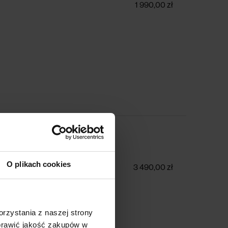
1 990,00 zł
aty wschodnie
O plikach cookies
3 490,00 zł
rzystania z naszej strony
oprawić jakość zakupów w