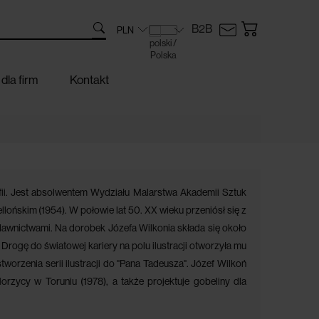
B2B
dla firm
Kontakt
grafii. Jest absolwentem Wydziału Malarstwa Akademii Sztuk
llońskim (1954). W połowie lat 50. XX wieku przeniósł się z
wnictwami. Na dorobek Józefa Wilkonia składa się około
rogę do światowej kariery na polu ilustracji otworzyła mu
 stworzenia serii ilustracji do "Pana Tadeusza". Józef Wilkoń
orzycy w Toruniu (1978), a także projektuje gobeliny dla