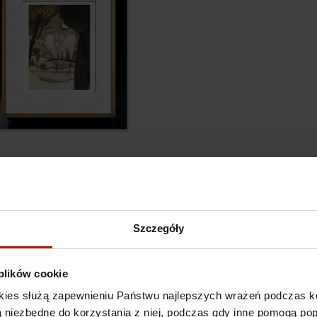
Józef Wilkoń - Na tem
Szczegóły
 plików cookie
kies służą zapewnieniu Państwu najlepszych wrażeń podczas ko
 są niezbędne do korzystania z niej, podczas gdy inne pomogą p