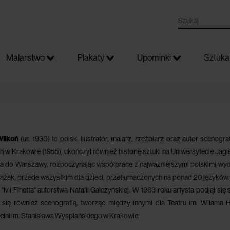
Malarstwo
Plakaty
Upominki
Sztuka 
Wilkoń
(ur. 1930) to polski ilustrator, malarz, rzeźbiarz oraz autor sceno
h w Krakowie (1955), ukończył również historię sztuki na Uniwersytecie Jagie
 do Warszawy, rozpoczynając współpracę z najważniejszymi polskimi wyda
ążek, przede wszystkim dla dzieci, przetłumaczonych na ponad 20 języków. D
 "Iv i Finetta" autorstwa Natalii Gałczyńskiej. W 1963 roku artysta podjął się
 się również scenografią, tworząc między innymi dla Teatru im. Wilama H
elni im. Stanisława Wyspiańskiego w Krakowie.