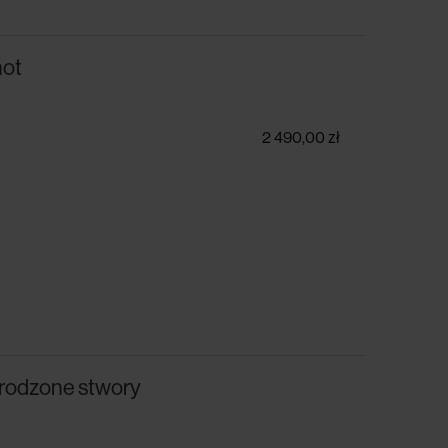
hot
2 490,00 zł
yrodzone stwory