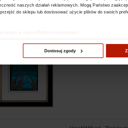
kuteczność naszych działań reklamowych. Mogą Państwo zaakce
 przejść do sklepu lub dostosować użycie plików do swoich prefe
eczytasz w naszej Polityce prywatności.
Józef Wilkoń - Księga D
Dostosuj zgody
Z