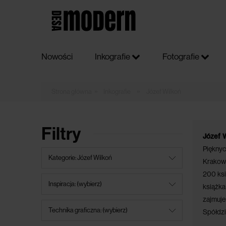
Nowości
Inkografie
Fotografie
»
»
Inkografie
Józef Wilkoń
Filtry
Józef 
Pięknyc
Kategorie: Józef Wilkoń
Krakowa
200 ksi
Inspiracja: (wybierz)
książka
zajmuje
Technika graficzna: (wybierz)
Spółdzi