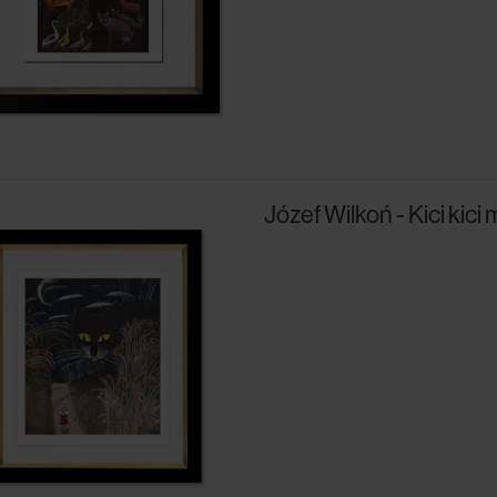
Józef Wilkoń - Kici kici 