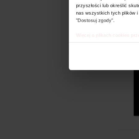
przyszłości lub określić s
nas wszystkich tych plików i
"Dostosuj zgody".
Więcej o plikach cookies prz