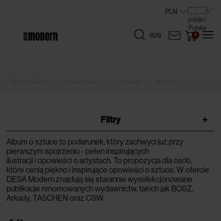
B2B
»
»
»
Strona główna
Upominki
Albumy
Filtry
+
Album o sztuce to podarunek, który zachwyci już przy
pierwszym spojrzeniu - pełen inspirujących
ilustracji i opowieści o artystach. To propozycja dla osób,
które cenią piękno i inspirujące opowieści o sztuce. W ofercie
DESA Modern znajdują się starannie wyselekcjonowane
publikacje renomowanych wydawnictw, takich jak BOSZ,
Arkady, TASCHEN oraz CSW.