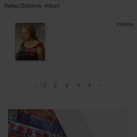
Rafael Zbliżenia - Album
179,00 zł
«
1
2
3
4
5
»