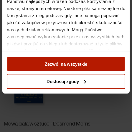
Państwu najlepszych wrażeń podczas korzystania z
naszej strony internetowej. Niektóre pliki są niezbędne do
korzystania z niej, podczas gdy inne pomogą poprawić
jakość zakupów w przyszłości lub określić skuteczność
naszych działań reklamowych. Mogą Państwo
zaakceptować wykorzystanie przez nas wszystkich tych
plików i przejść do sklepu lub dostosować użycie plików
Muzeum Narodowe w Warszawie - Album
do swoich preferencji, wybierając opcję "Dostosuj
zgody".
Zezwól na wszystkie
239,00 zł
Więcej o plikach cookies przeczytasz w naszej Polityce
prywatności.
Dostosuj zgody
Mowa ciała w sztuce - Desmond Morris