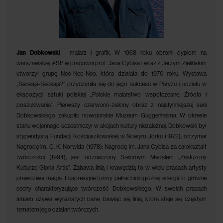
Jan Dobkowski
- malarz i grafik. W 1968 roku obronił dyplom na
warszawskiej ASP w pracowni prof. Jana Cybisa i wraz z Jerzym Zielińskim
utworzył grupę Neo-Neo-Neo, która działała do 1970 roku. Wystawa
„Secesja-Secesja?” przyczyniła się do jego sukcesu w Paryżu i udziału w
ekspozycji sztuki polskiej „Polskie malarstwo współczesne. Źródła i
poszukiwania”. Pierwszy czerwono-zielony obraz z najsłynniejszej serii
Dobkowskiego zakupiło nowojorskie Muzeum Guggenheima. W okresie
stanu wojennego uczestniczył w akcjach kultury niezależnej. Dobkowski był
stypendystą Fundacji Kościuszkowskiej w Nowym Jorku (1972); otrzymał
Nagrodę im. C. K. Norwida (1978); Nagrodę im. Jana Cybisa za całokształt
twórczości (1994); jest odznaczony Srebrnym Medalem „Zasłużony
Kulturze Gloria Artis”. Zabawa linią i krawędzią to w wielu pracach artysty
prawdziwa magia. Ekspresyjne formy pełne biologicznej energii to główne
cechy charakteryzujące twórczość Dobkowskiego. W swoich pracach
śmiało używa wyrazistych barw, bawiąc się linią, która staje się częstym
tematem jego działań twórczych.