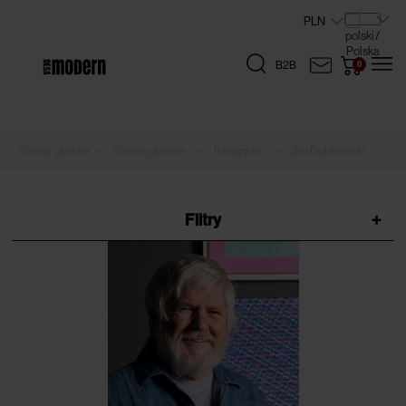
B2B
»
»
»
Strona główna
Inkografie
Jan Dobkowski
Filtry
+