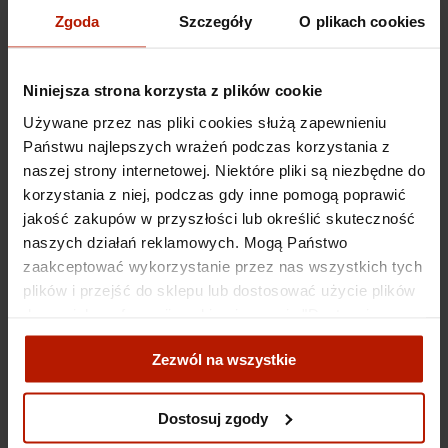
Zgoda
Szczegóły
O plikach cookies
"W nurcie formy" Kolekcja Jana Dobkowskiego i
Magdaleny Jędrzejczyk
Niniejsza strona korzysta z plików cookie
Używane przez nas pliki cookies służą zapewnieniu
3 490,00 zł
Państwu najlepszych wrażeń podczas korzystania z
naszej strony internetowej. Niektóre pliki są niezbędne do
korzystania z niej, podczas gdy inne pomogą poprawić
jakość zakupów w przyszłości lub określić skuteczność
naszych działań reklamowych. Mogą Państwo
zaakceptować wykorzystanie przez nas wszystkich tych
Jan Dobkowski - Energia
plików i przejść do sklepu lub dostosować użycie plików
do swoich preferencji, wybierając opcję "Dostosuj
zgody".
2 490,00 zł
Zezwól na wszystkie
Więcej o plikach cookies przeczytasz w naszej Polityce
prywatności.
Dostosuj zgody