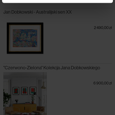
Jan Dobkowski - Australijski sen XX
2 490,00 zł
"Czerwono-Zielona" Kolekcja Jana Dobkowskiego
6 900,00 zł