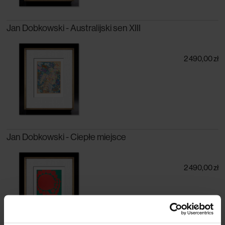
Jan Dobkowski - Australijski sen XIII
2 490,00 zł
Jan Dobkowski - Ciepłe miejsce
2 490,00 zł