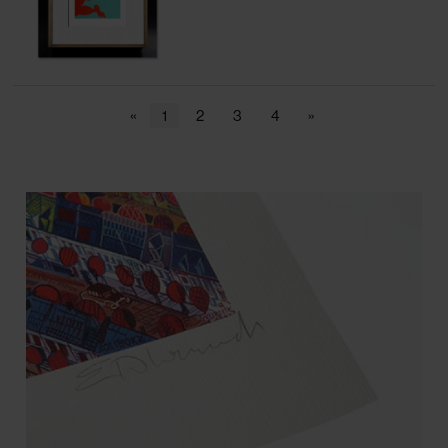
«
1
2
3
4
»