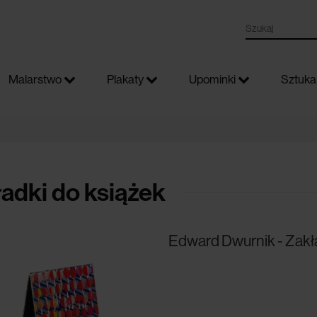
Malarstwo
Plakaty
Upominki
Sztuka 
adki do książek
Edward Dwurnik - Zak