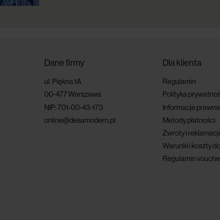
Dane firmy
Dla klienta
ul. Piękna 1A
Regulamin
00-477 Warszawa
Polityka prywatnoś
NIP: 701-00-43-173
Informacje prawne
online@desamodern.pl
Metody płatności
Zwroty i reklamacj
Warunki i koszty d
Regulamin vouche