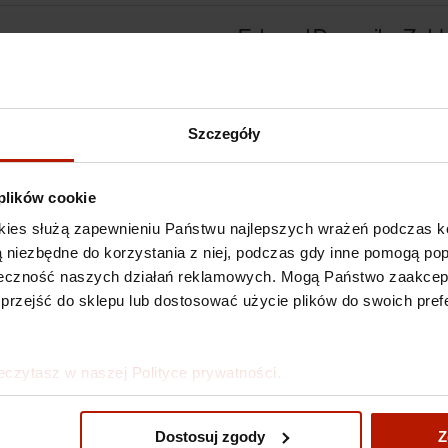
Edward Dwurnik - Zak
Gdańsk"
Szczegóły
 plików cookie
kies służą zapewnieniu Państwu najlepszych wrażeń podczas ko
 są niezbędne do korzystania z niej, podczas gdy inne pomogą p
kuteczność naszych działań reklamowych. Mogą Państwo zaakce
 przejść do sklepu lub dostosować użycie plików do swoich prefe
eczytasz w naszej Polityce prywatności.
Edward Dwurnik - Zak
Dostosuj zgody
Z