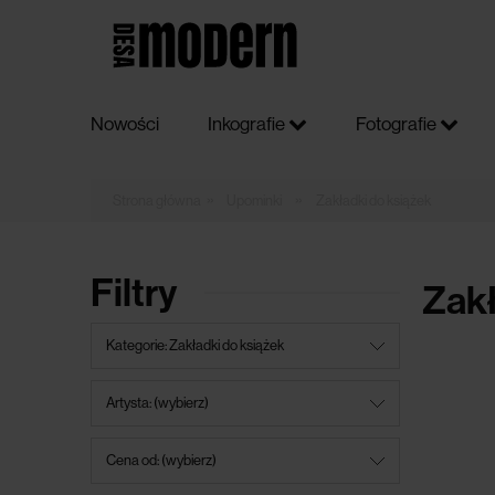
Nowości
Inkografie
Fotografie
»
»
Upominki
Zakładki do książek
Filtry
Zakł
Kategorie: Zakładki do książek
Artysta: (wybierz)
Cena od: (wybierz)