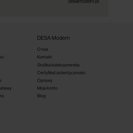
DESA Modern
O nas
ci
Kontakt
Grafika kolekcjonerska
Certyfikat autentyczności
e
Oprawy
ostawy
Moje konto
ra
Blog