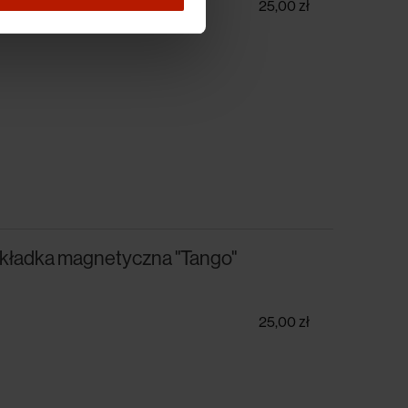
25,00 zł
kładka magnetyczna "Tango"
25,00 zł