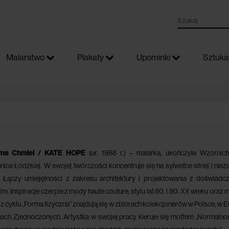
Malarstwo
Plakaty
Upominki
Sztuka 
zyna Chmiel / KATE HOPE
(ur. 1988 r.) – malarka, ukończyła Wzornic
hnice Łódzkiej. W swojej twórczości koncentruje się na sylwetce silnej i niez
. Łączy umiejętności z zakresu architektury i projektowania z doświadc
m. Inspiracje czerpie z mody haute couture, stylu lat 80. i 90. XX wieku oraz 
z cyklu „Forma fizyczna” znajdują się w zbiorach kolekcjonerów w Polsce, w 
nach Zjednoczonych. Artystka w swojej pracy kieruje się mottem „Normalnoś