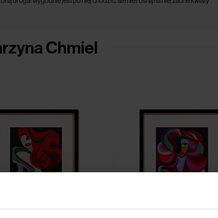
ną droga: wygodnie jest po niej chodzić, ale nie rosną na niej żadne kwiaty”.
arzyna Chmiel