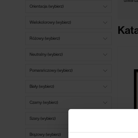
utwardzo
Orientacja: (wybierz)
Wielokolorowy: (wybierz)
Kat
Różowy: (wybierz)
Neutralny: (wybierz)
Pomarańczowy: (wybierz)
Biały: (wybierz)
Czarny: (wybierz)
Szary: (wybierz)
Brązowy: (wybierz)