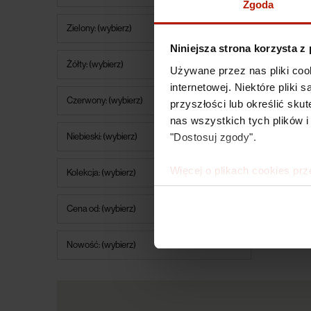
Zgoda
Zielony: (wybierz)
Katarzy
Niniejsza strona korzysta z
Marzen
Żółty: (wybierz)
Używane przez nas pliki coo
1 090,0
internetowej. Niektóre pliki
Czerwony: (wybierz)
przyszłości lub określić s
nas wszystkich tych plików i
"Dostosuj zgody".
Niebieski: (wybierz)
Więcej o plikach cookies prz
Kolekcja: (wybierz)
Cena od: (wybierz)
Nowość: (wybierz)