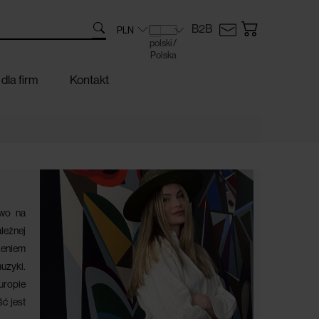
B2B
dla firm
Kontakt
two na
ależnej
zeniem
muzyki.
Europie
ć jest