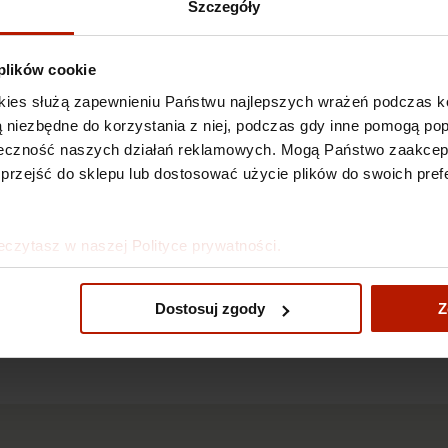
Szczegóły
na Chmiel - Forma fizyczna -
Katarzyna Chmiel - Forma fizy
 plików cookie
ie
Violet
kies służą zapewnieniu Państwu najlepszych wrażeń podczas ko
0 zł
1 090,00 zł
 są niezbędne do korzystania z niej, podczas gdy inne pomogą p
kuteczność naszych działań reklamowych. Mogą Państwo zaakce
 przejść do sklepu lub dostosować użycie plików do swoich prefe
eczytasz w naszej Polityce prywatności.
Dostosuj zgody
Z