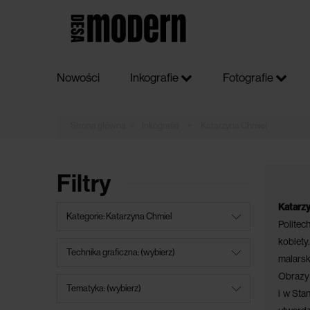
Nowości
Inkografie
Fotografie
»
»
Inkografie
Katarzyna Chmiel
Filtry
Katar
Kategorie: Katarzyna Chmiel
Politec
kobiety
Technika graficzna: (wybierz)
malarski
Obrazy 
Tematyka: (wybierz)
i w Sta