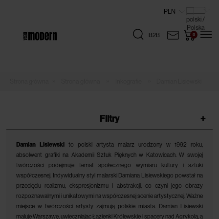
B2B
»
»
»
Strona główna
Inkografie
Damian Lisiewski
Filtry
+
Damian Lisiewski
to polski artysta malarz urodzony w 1992 roku,
absolwent grafiki na Akademii Sztuk Pięknych w Katowicach. W swojej
twórczości podejmuje temat społecznego wymiaru kultury i sztuki
współczesnej. Indywidualny styl malarski Damiana Lisiewskiego powstał na
przecięciu realizmu, ekspresjonizmu i abstrakcji, co czyni jego obrazy
rozpoznawalnymi i unikatowymi na współczesnej scenie artystycznej. Ważne
miejsce w twórczości artysty zajmują polskie miasta. Damian Lisiewski
maluje Warszawę, uwieczniając Łazienki Królewskie i spacery nad Agrykolą, a