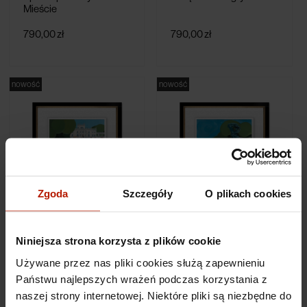
Mieście
790,00 zł
790,00 zł
nowość
nowość
Zgoda
Szczegóły
O plikach cookies
Damian Lisiewski -
Damian Lisiewski -
Różaneczniki w
Koncert z Irysami
Łazienkach Królewskich
Niniejsza strona korzysta z plików cookie
Używane przez nas pliki cookies służą zapewnieniu
1 090,00 zł
790,00 zł
Państwu najlepszych wrażeń podczas korzystania z
naszej strony internetowej. Niektóre pliki są niezbędne do