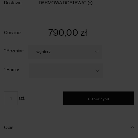
Dostawa:
DARMOWA DOSTAWA*
darmowa dostawa przy zamówieniu powyżej 300 zł
790,00 zł
Cena od:
*
Rozmiar:
*
Rama:
szt.
do koszyka
Opis