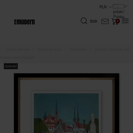
B2B
»
»
»
Strona główna
Inkografie
Damian Lisiewski - Na
moście zakochanych
nowość