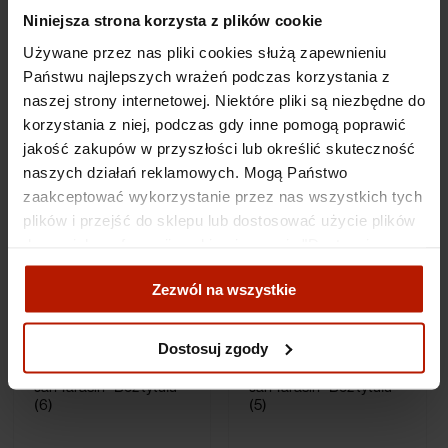
Niniejsza strona korzysta z plików cookie
Używane przez nas pliki cookies służą zapewnieniu
Jan Tarasin - Bez tytułu
Jan Tarasin - Bez tytułu
(10)
(8)
Państwu najlepszych wrażeń podczas korzystania z
naszej strony internetowej. Niektóre pliki są niezbędne do
korzystania z niej, podczas gdy inne pomogą poprawić
3 490,00 zł
3 490,00 zł
jakość zakupów w przyszłości lub określić skuteczność
naszych działań reklamowych. Mogą Państwo
zaakceptować wykorzystanie przez nas wszystkich tych
plików i przejść do sklepu lub dostosować użycie plików
do swoich preferencji, wybierając opcję "Dostosuj
zgody".
Zezwól na wszystkie
Więcej o plikach cookies przeczytasz w naszej Polityce
prywatności.
Dostosuj zgody
Jan Tarasin - Bez tytułu
Jan Tarasin - Bez tytułu
(6)
(5)