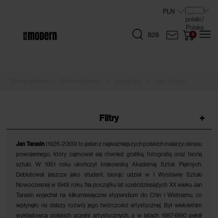
B2B
»
»
»
Strona główna
Inkografie
Jan Tarasin
Filtry
+
Jan Tarasin
(1926-2009) to jeden z najważniejszych polskich malarzy okresu
powojennego, który zajmował się również grafiką, fotografią oraz teorią
sztuki. W 1951 roku ukończył krakowską Akademię Sztuk Pięknych.
Debiutował jeszcze jako student, biorąc udział w I Wystawie Sztuki
Nowoczesnej w 1948 roku. Na początku lat sześćdziesiątych XX wieku Jan
Tarasin wyjechał na kilkumiesięczne stypendium do Chin i Wietnamu, co
wpłynęło na dalszy rozwój jego twórczości artystycznej. Był wieloletnim
wykładowcą polskich uczelni artystycznych, a w latach 1987-1990 pełnił