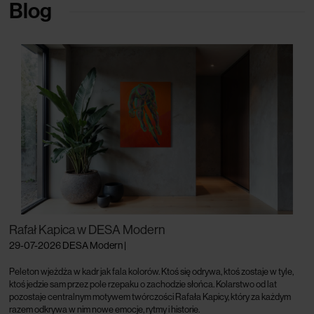
Blog
Rafał Kapica w DESA Modern
29-07-2026
DESA Modern
|
Peleton wjeżdża w kadr jak fala kolorów. Ktoś się odrywa, ktoś zostaje w tyle,
ktoś jedzie sam przez pole rzepaku o zachodzie słońca.
Kolarstwo od lat
pozostaje centralnym motywem twórczości Rafała Kapicy, który za każdym
razem odkrywa w nim nowe emocje, rytmy i historie.