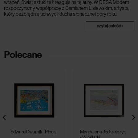
wrażeń. Świat sztuki też reaguje na tę aurę. W DESA Modern
rozpoczynamy współpracę z Damianem Lisiewskim, artystą,
który bezbłędnie uchwycił ducha słonecznej pory roku.
czytaj całość »
Polecane
Edward Dwurnik - Płock
Magdalena Jędrzejczyk
- Wioślarki