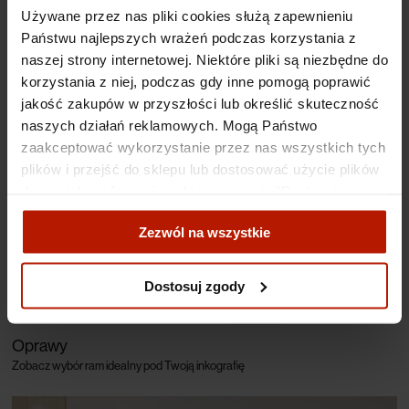
Używane przez nas pliki cookies służą zapewnieniu
Kolekcje
Państwu najlepszych wrażeń podczas korzystania z
Odkryj wybór ekspertów DESA Modern
naszej strony internetowej. Niektóre pliki są niezbędne do
korzystania z niej, podczas gdy inne pomogą poprawić
jakość zakupów w przyszłości lub określić skuteczność
naszych działań reklamowych. Mogą Państwo
zaakceptować wykorzystanie przez nas wszystkich tych
plików i przejść do sklepu lub dostosować użycie plików
do swoich preferencji, wybierając opcję "Dostosuj
zgody".
Zezwól na wszystkie
Więcej o plikach cookies przeczytasz w naszej Polityce
prywatności.
Dostosuj zgody
Oprawy
Zobacz wybór ram idealny pod Twoją inkografię