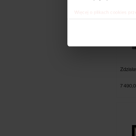
Więcej o plikach cookies prz
Zdzisła
7 490,0