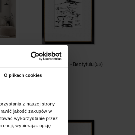
ego (I)
Zdzisław Beksiński - Bez tytułu (52)
O plikach cookies
7 490,00 zł
rzystania z naszej strony
oprawić jakość zakupów w
ptować wykorzystanie przez
rencji, wybierając opcję