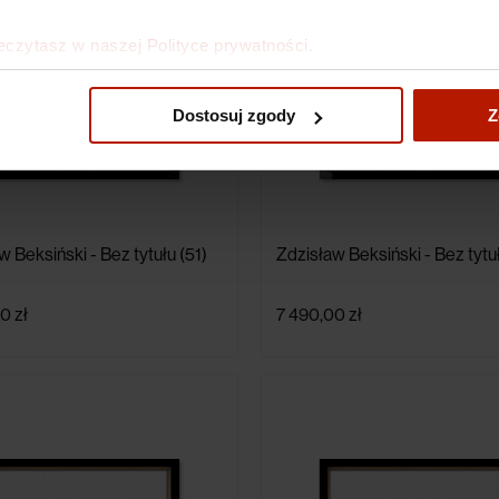
eczytasz w naszej Polityce prywatności.
Dostosuj zgody
Z
w Beksiński - Bez tytułu (51)
Zdzisław Beksiński - Bez tytu
0 zł
7 490,00 zł