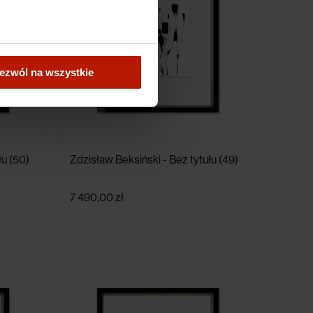
ezwól na wszystkie
łu (50)
Zdzisław Beksiński - Bez tytułu (49)
7 490,00 zł