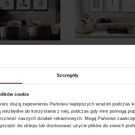
a Zdzisława Beksińskiego (II)
Kolekcja Zdzisława Beksiński
Szczegóły
00 zł
20 600,00 zł
 plików cookie
kies służą zapewnieniu Państwu najlepszych wrażeń podczas ko
 są niezbędne do korzystania z niej, podczas gdy inne pomogą p
kuteczność naszych działań reklamowych. Mogą Państwo zaakce
 przejść do sklepu lub dostosować użycie plików do swoich prefe