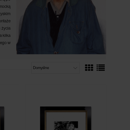
anocką
ryskim
ontaże
 życia
a kilka
nego w