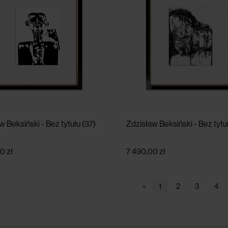
w Beksiński - Bez tytułu (37)
Zdzisław Beksiński - Bez tytu
0 zł
7 490,00 zł
«
1
2
3
4