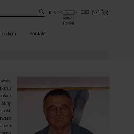
B2B
dla firm
Kontakt
sownik.
yskaniu
noka i
inalny
sunki,
erwsze
szawie
órą po