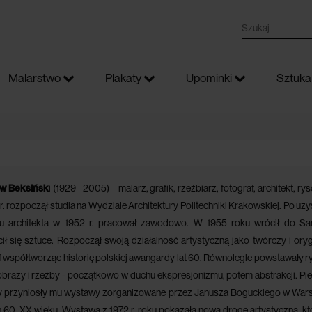
Malarstwo
Plakaty
Upominki
Sztuka 
aw Beksińsk
i (1929 –2005) – malarz, grafik, rzeźbiarz, fotograf, architekt, ry
r. rozpoczął studia na Wydziale Architektury Politechniki Krakowskiej. Po uz
u architekta w 1952 r. pracował zawodowo. W 1955 roku wrócił do Sa
ił się sztuce. Rozpoczął swoją działalność artystyczną jako twórczy i oryg
f współtworząc historię polskiej awangardy lat 60. Równolegle powstawały ry
brazy i rzeźby - początkowo w duchu ekspresjonizmu, potem abstrakcji. Pi
y przyniosły mu wystawy zorganizowane przez Janusza Boguckiego w War
h 60. XX wieku. Wystawa z 1972 r. roku pokazała nową drogę artystyczną, kt