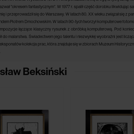
nazwał "okresem fantastycznym". W 1977 r. spalił część dorobku likwidując s
ię i przeprowadził się do Warszawy. W latach 80. XX wieku związał się z pa
ndem Piotrem Dmochowskim. W latach 90-tych tworzył komputerowe fotom
mpozycje łączące klasyczny rysunek z obróbką komputerową. Pod koniec
ł do malarstwa. Świadectwem jego talentu i niezwykłej wyobraźni jest licząc
 eksponatów kolekcja prac, która znajduje się w zbiorach Muzeum Historycz
.
sław Beksiński