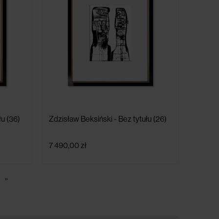
łu (36)
Zdzisław Beksiński - Bez tytułu (26)
7 490,00 zł
»