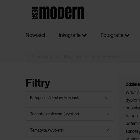
Nowości
Inkografie
Fotografie
»
»
Inkografie
Zdzisław Beksiński
Filtry
Zdzisł
W 1947 
Kategorie: Zdzisław Beksiński
dyplom
poświęc
Technika graficzna: (wybierz)
fotogra
potem o
Tematyka: (wybierz)
sukces
w latac