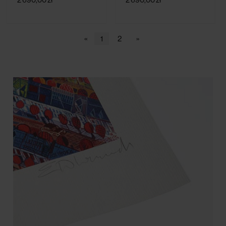
«
1
2
»