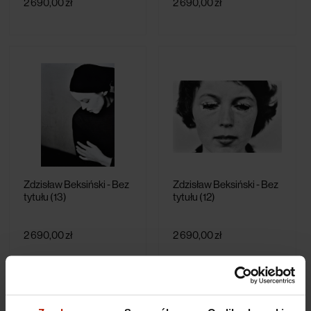
2 690,00 zł
2 690,00 zł
Zdzisław Beksiński - Bez
Zdzisław Beksiński - Bez
tytułu (13)
tytułu (12)
2 690,00 zł
2 690,00 zł