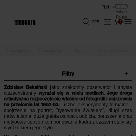
B2B
»
»
»
Strona główna
Fotografie
Zdzisław Beksiński
Filtry
+
Zdzisław Beksiński
jako znakomity obserwator i artysta
wyrażał się w wielu mediach.
Jego droga
wszechstronny
artystyczna rozpoczęła się właśnie od fotografii i dojrzewała
na przełomie lat 1952-53.
Liczne eksperymenty formalne -
spojrzenie na portret, "rysowanie światłem", długi czas
naświetlania, duża głębia ostrości, odbicia, poruszenia oraz
nietypowy sposób komponowania kadru z czasem stały się
wyróżnikiem jego stylu.