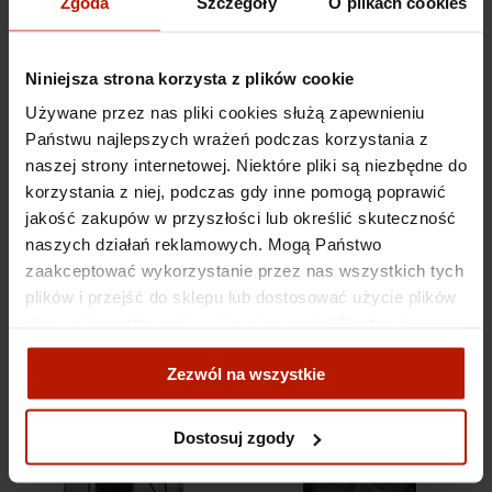
Zgoda
Szczegóły
O plikach cookies
Niniejsza strona korzysta z plików cookie
Używane przez nas pliki cookies służą zapewnieniu
Państwu najlepszych wrażeń podczas korzystania z
naszej strony internetowej. Niektóre pliki są niezbędne do
Zdzisław Beksiński - Bez
Zdzisław Beksiński - Bez
tytułu (14)
tytułu (15)
korzystania z niej, podczas gdy inne pomogą poprawić
jakość zakupów w przyszłości lub określić skuteczność
naszych działań reklamowych. Mogą Państwo
2 690,00 zł
2 690,00 zł
zaakceptować wykorzystanie przez nas wszystkich tych
plików i przejść do sklepu lub dostosować użycie plików
do swoich preferencji, wybierając opcję "Dostosuj
zgody".
Zezwól na wszystkie
Więcej o plikach cookies przeczytasz w naszej Polityce
prywatności.
Dostosuj zgody