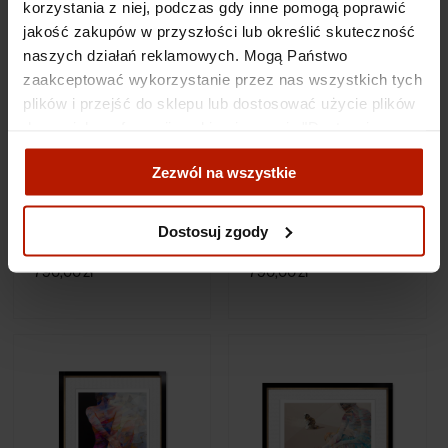
korzystania z niej, podczas gdy inne pomogą poprawić
jakość zakupów w przyszłości lub określić skuteczność
naszych działań reklamowych. Mogą Państwo
zaakceptować wykorzystanie przez nas wszystkich tych
plików i przejść do sklepu lub dostosować użycie plików
do swoich preferencji, wybierając opcję "Dostosuj
zgody".
Zezwól na wszystkie
Więcej o plikach cookies przeczytasz w naszej Polityce
Adam Wątor - Pierwsze
Adam Wątor - Gwiazda
promienie słońca
prywatności.
Dostosuj zgody
790,00 zł
790,00 zł