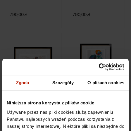
790,00 zł
790,00 zł
Zgoda
Szczegóły
O plikach cookies
Adam Wątor - Sen o
Adam Wątor - Japoński
lataniu
parawan z irysami
Niniejsza strona korzysta z plików cookie
Używane przez nas pliki cookies służą zapewnieniu
1 090,00 zł
790,00 zł
Państwu najlepszych wrażeń podczas korzystania z
naszej strony internetowej. Niektóre pliki są niezbędne do