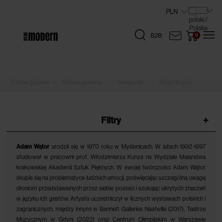
B2B
»
»
»
Strona główna
Inkografie
Adam Wątor
Filtry
+
Adam Wątor
urodził się w 1970 roku w Myślenicach. W latach 1992-1997
studiował w pracowni prof. Włodzimierza Kunza na Wydziale Malarstwa
krakowskiej Akademii Sztuk Pięknych. W swojej twórczości Adam Wątor
skupia się na problematyce ludzkich emocji, poświęcając szczególną uwagę
dłoniom przedstawianych przez siebie postaci i szukając ukrytych znaczeń
w języku ich gestów. Artysta uczestniczył w licznych wystawach polskich i
zagranicznych, między innymi w Bennett Galleries Nashville (2017), Teatrze
Muzycznym w Gdyni (2022) oraz Centrum Olimpijskim w Warszawie