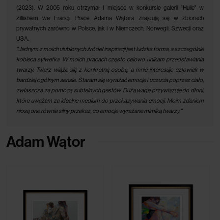
(2023). W 2005 roku otrzymał I miejsce w konkursie galerii "Huile" w
Zillisheim we Francji. Prace Adama Wątora znajdują się w zbiorach
prywatnych zarówno w Polsce, jak i w Niemczech, Norwegii, Szwecji oraz
USA.
"Jednym z moich ulubionych źródeł inspiracji jest ludzka forma, a szczególnie
kobieca sylwetka. W moich pracach często celowo unikam przedstawiania
twarzy. Twarz wiąże się z konkretną osobą, a mnie interesuje człowiek w
bardziej ogólnym sensie. Staram się wyrażać emocje i uczucia poprzez ciało,
zwłaszcza za pomocą subtelnych gestów. Dużą wagę przywiązuję do dłoni,
które uważam za idealne medium do przekazywania emocji. Moim zdaniem
niosą one równie silny przekaz, co emocje wyrażane mimiką twarzy."
Adam Wątor