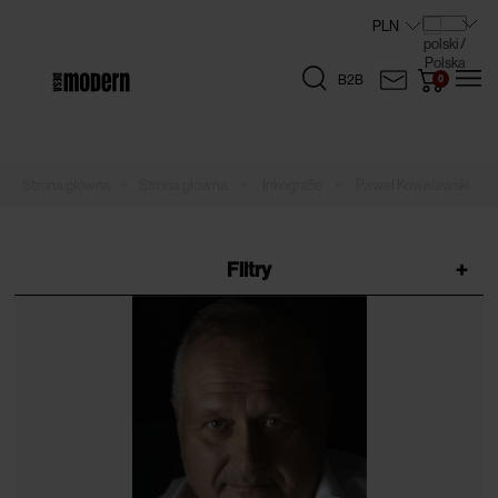
B2B
»
»
»
Strona główna
Inkografie
Paweł Kowalewski
Filtry
+