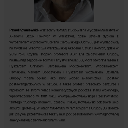
Paweł Kowalewski
- w latach 1978-1983 studiował na Wydziale Malarstwa w
Akademii Sztuk Pięknych w Warszawie, gdzie uzyskał dyplom z
wyróżnieniem w pracowni Stefana Gierowskiego. Od 1985 jest wykładowcą
na Wydziale Wzornictwa warszawskiej Akademii Sztuk Pięknych, gdzie w
2019 roku uzyskał stopień profesora ASP. Był założycielem Gruppy,
najsławniejszej polskiej formacji artystycznej lat 80., którą stworzył razem z
Ryszardem Grzybem, Jarosławem Modzelewskim, Włodzimierzem
Pawlakiem, Markiem Sobczykiem i Ryszardem Woźniakiem. Działania
Gruppy można opisać jako bunt wobec akademizmu i postaw
postawangardowych w sztuce, a także protest przeciwko cenzurze i
represjom ze strony władz komunistycznych podczas stanu wojennego,
wprowadzonego w 1981 roku. www.pawelkowalewski.pl Rzeczywistość
tamtego trudnego momentu czasów PRL-u, Kowalewski odczuwał jako
absurd i groteskę. W latach 1984-1989 w ramach pisma Gruppy „Oj dobrze
już” pisywał prześmiewcze teksty m.in. pod pseudonimem wyimaginowanej
amerykańskiej dziennikarki Sharm Yarn.