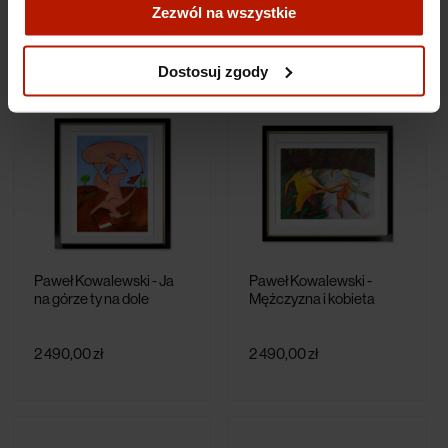
Zezwól na wszystkie
2 490,00 zł
2 490,00 zł
Więcej o plikach cookies przeczytasz w naszej Polityce
prywatności.
Dostosuj zgody
Paweł Kowalewski - Ja
Paweł Kowalewski -
na górze ty na dole
Mężczyzna i kobieta
2 490,00 zł
2 490,00 zł