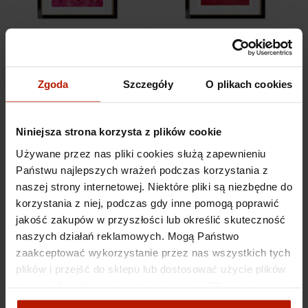
Paweł Kowalewski -
Paweł Kowalewski -
Fides against Intellectus,
Sztylet Miłości
z cyklu Hannah Arendt
Zgoda
Szczegóły
O plikach cookies
2 490,00 zł
2 490,00 zł
Niniejsza strona korzysta z plików cookie
Używane przez nas pliki cookies służą zapewnieniu
Państwu najlepszych wrażeń podczas korzystania z
naszej strony internetowej. Niektóre pliki są niezbędne do
korzystania z niej, podczas gdy inne pomogą poprawić
jakość zakupów w przyszłości lub określić skuteczność
naszych działań reklamowych. Mogą Państwo
zaakceptować wykorzystanie przez nas wszystkich tych
plików i przejść do sklepu lub dostosować użycie plików
Paweł Kowalewski - Bunt
Paweł Kowalewski - Ja
Serca według Rousseau
zastrzelony przez Indian
do swoich preferencji, wybierając opcję "Dostosuj
zgody".