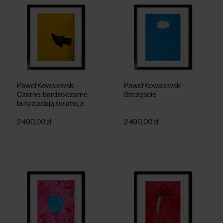
Paweł Kowalewski -
Paweł Kowalewski -
Czarne, bardzo czarne
Szczęście
buty zjadają światło, z
cyklu Samotność
2 490,00 zł
2 490,00 zł