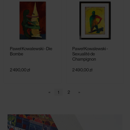
Paweł Kowalewski - Die
Paweł Kowalewski -
Bombe
Sexualité de
Champignon
2 490,00 zł
2 490,00 zł
«
1
2
»