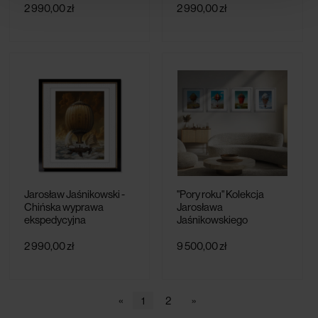
2 990,00 zł
2 990,00 zł
Jarosław Jaśnikowski -
"Pory roku" Kolekcja
Chińska wyprawa
Jarosława
ekspedycyjna
Jaśnikowskiego
2 990,00 zł
9 500,00 zł
«
1
2
»