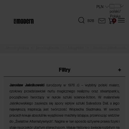
B2B
»
»
»
Strona główna
Inkografie
Jarosław Jaśnikowski
Filtry
+
Jarosław Jaśnikowski
(urodzony w 1976 r.) – wybitny polski malarz,
czołowy przedstawiciel nurtu magicznego realizmu oraz steampank’u,
początkowo tworzący w nurcie sztuki science-fiction. W malarstwie
Jaśnikowskiego zauważa się spory wpływ sztuki Salvadora Dalí, a jego
największą inspiracją jest twórczość Wojciecha Siudmaka. W swoich
pracach kreuje absolutnie wyjątkowe machiny latające, przenosząc widzów
do „Światów Alternatywnych”. Nagina w ten sposób sztywne prawa fizyki i
staje na przekór utartym stereotypom. Maluje historie o świecie rozbitym na