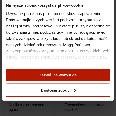
Niniejsza strona korzysta z plików cookie
Używane przez nas pliki cookies służą zapewnieniu
Jarosław Jaśnikowski -
Jarosław Jaśnikowski -
Zimowy lot
Czas oczekiwania
Państwu najlepszych wrażeń podczas korzystania z
naszej strony internetowej. Niektóre pliki są niezbędne do
korzystania z niej, podczas gdy inne pomogą poprawić
2 990,00 zł
2 990,00 zł
jakość zakupów w przyszłości lub określić skuteczność
naszych działań reklamowych. Mogą Państwo
zaakceptować wykorzystanie przez nas wszystkich tych
plików i przejść do sklepu lub dostosować użycie plików
do swoich preferencji, wybierając opcję "Dostosuj
zgody".
Zezwól na wszystkie
Więcej o plikach cookies przeczytasz w naszej Polityce
prywatności.
Dostosuj zgody
Jarosław Jaśnikowski -
Jarosław Jaśnikowski -
Nad brzegiem oceanu
Zapomniany akcelelator
ognia
cząstek