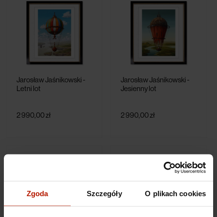
Jarosław Jaśnikowski -
Jarosław Jaśnikowski -
Letni lot
Jesienny lot
2 990,00 zł
2 990,00 zł
Zgoda
Szczegóły
O plikach cookies