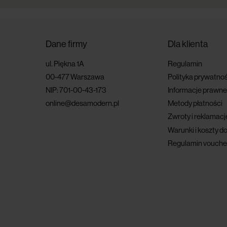
Dane firmy
Dla klienta
ul. Piękna 1A
Regulamin
00-477 Warszawa
Polityka prywatnoś
NIP: 701-00-43-173
Informacje prawne
online@desamodern.pl
Metody płatności
Zwroty i reklamacj
Warunki i koszty d
Regulamin vouche