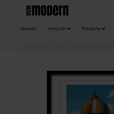
Nowości
Inkografie
Fotografie
»
»
Inkografie
Jarosław Jaśnikowski - Letni l