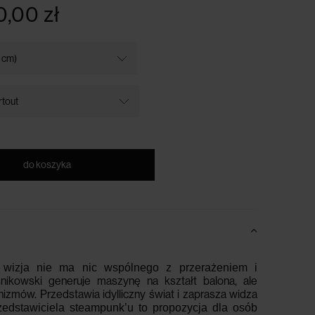
0,00 zł
do koszyka
 wizja nie ma nic wspólnego z przerażeniem i
śnikowski generuje maszynę na kształt balona, ale
nizmów. Przedstawia idylliczny świat i zaprasza widza
dstawiciela steampunk’u to propozycja dla osób