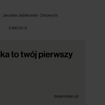
Jarosław Jaśnikowski - Zimowy lot
Jaro
2 990,00 zł
2