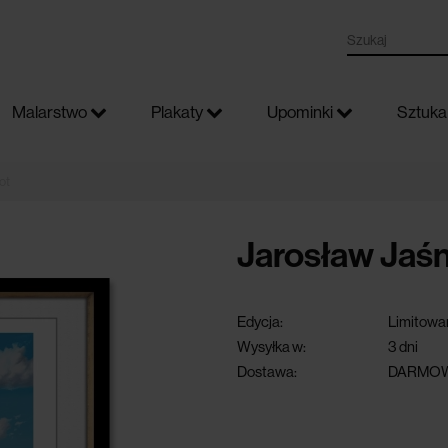
Malarstwo
Plakaty
Upominki
Sztuka 
ot
Jarosław Jaśni
Edycja:
Limitowa
Wysyłka w:
3 dni
Dostawa:
DARMOW
darmowa dostawa przy 
powyżej 300 zł