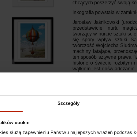
chcących poszerzyć swoją kol
Inkografia powstała w zamkni
Jarosław Jaśnikowski
(urodz
przedstawiciel nurtu magi
tworzący w nurcie sztuki sci
się spory wpływ sztuki Sal
twórczość Wojciecha Siudmak
machiny latające, przenosz
ten sposób sztywne prawa fiz
historie o świecie rozbitym 
wątkiem jest doświadczanie
na koncie szereg wystaw indy
kolekcjach na całym świecie.
Szczegóły
Specyfikacje
 plików cookie
Koszty dostawy
kies służą zapewnieniu Państwu najlepszych wrażeń podczas ko