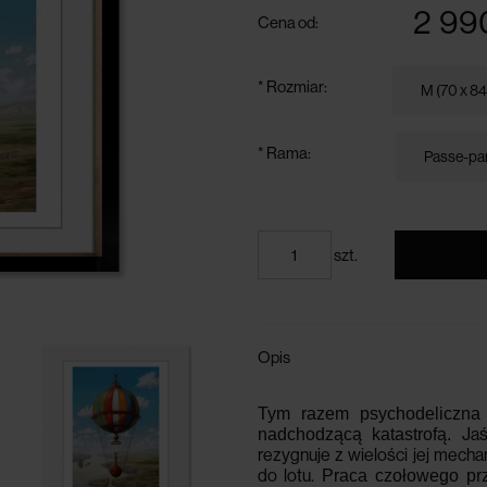
2 99
Cena od:
*
Rozmiar:
*
Rama:
szt.
Opis
Tym razem psychodeliczna
Ja
nadchodzącą katastrofą.
rezygnuje z wielości jej mecha
do lotu.
Praca czołowego prze