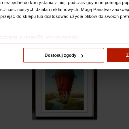
 są niezbędne do korzystania z niej, podczas gdy inne pomogą p
kuteczność naszych działań reklamowych. Mogą Państwo zaakce
 przejść do sklepu lub dostosować użycie plików do swoich prefe
eczytasz w naszej Polityce prywatności.
Dostosuj zgody
Z