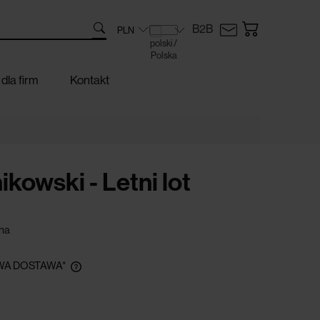
B2B
dla firm
Kontakt
kowski - Letni lot
na
A DOSTAWA*
zamówieniu