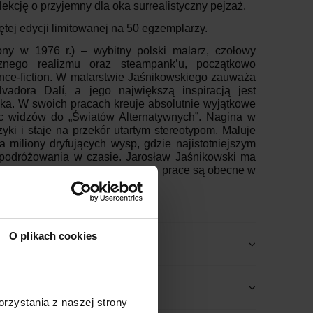
ekcję o przyjemny dla oka surrealistyczny pejzaż.
ętej edycji limitowanej na 50 egzemplarzy.
ony w 1976 r.) – wybitny polski malarz, czołowy
cznego realizmu oraz steampank’u, początkowo
ence-fiction. W malarstwie Jaśnikowskiego zauważa
vadora Dalí, a jego największą inspiracją jest
a. W swoich pracach kreuje absolutnie wyjątkowe
ąc widzów do „Światów Alternatywnych”. Nagina w
yki i staje na przekór utartym stereotypom. Maluje
na miliony dryfujących wysp, gdzie najistotniejszym
 podróżowania w czasie. Jarosław Jaśnikowski ma
widualnych i zbiorowych, a jego prace są obecne w
O plikach cookies
rzystania z naszej strony