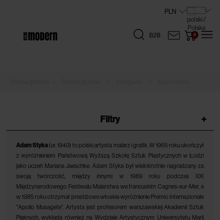
B2B
»
»
»
Strona główna
Inkografie
Adam Styka
Filtry
+
Adam Styka
(ur. 1940) to polski artysta malarz i grafik. W 1965 roku ukończył
z wyróżnieniem Państwową Wyższą Szkołę Sztuk Plastycznych w Łodzi
jako uczeń Mariana Jaeschke. Adam Styka był wielokrotnie nagradzany za
swoją twórczość, między innymi w 1989 roku podczas XXI
Międzynarodowego Festiwalu Malarstwa we francuskim Cagnes-sur-Mer, a
w 1985 roku otrzymał prestiżowe włoskie wyróżnienie Premio Internazionale
"Apollo Musagete". Artysta jest profesorem warszawskiej Akademii Sztuk
Pięknych, wykłada również na Wydziale Artystycznym Uniwersytetu Marii