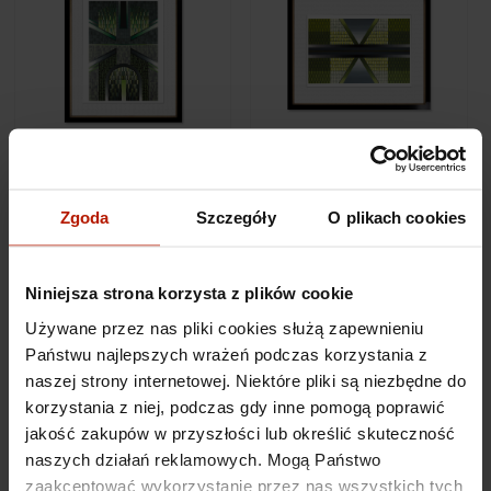
Adam Styka - Obraz
Adam Styka - Obraz LIX
XXIX — 10
— 22
Zgoda
Szczegóły
O plikach cookies
1 690,00 zł
1 690,00 zł
Niniejsza strona korzysta z plików cookie
Używane przez nas pliki cookies służą zapewnieniu
Państwu najlepszych wrażeń podczas korzystania z
naszej strony internetowej. Niektóre pliki są niezbędne do
korzystania z niej, podczas gdy inne pomogą poprawić
jakość zakupów w przyszłości lub określić skuteczność
naszych działań reklamowych. Mogą Państwo
zaakceptować wykorzystanie przez nas wszystkich tych