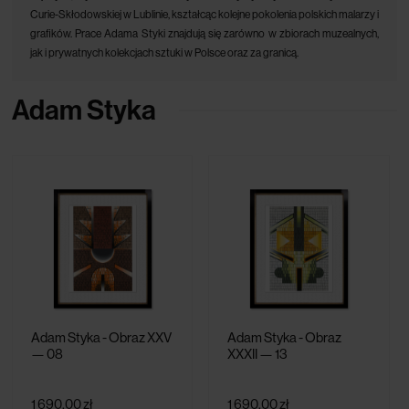
Curie-Skłodowskiej w Lublinie, kształcąc kolejne pokolenia polskich malarzy i
grafików. Prace Adama Styki znajdują się zarówno w zbiorach muzealnych,
jak i prywatnych kolekcjach sztuki w Polsce oraz za granicą.
Adam Styka
Adam Styka - Obraz XXV
Adam Styka - Obraz
— 08
XXXII — 13
1 690,00 zł
1 690,00 zł