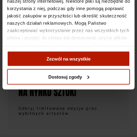
naszej strony internetowej. Niektóre pliki są niezbędne do
korzystania z niej, podczas gdy inne pomogą poprawić
jakość zakupów w przyszłości lub określić skuteczność
naszych działań reklamowych. Mogą Państwo
zaakceptować wykorzystanie przez nas wszystkich tych
plików i przejść do sklepu lub dostosować użycie plików
do swoich preferencji, wybierając opcję "Dostosuj
zgody".
Zezwól na wszystkie
Więcej o plikach cookies przeczytasz w naszej Polityce
prywatności.
Dostosuj zgody