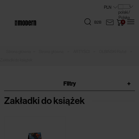
B2B
»
»
»
»
Strona główna
ARTYŚCI
OLBIŃSKI Rafał
Zakładki do książek
Filtry
+
Zakładki do książek