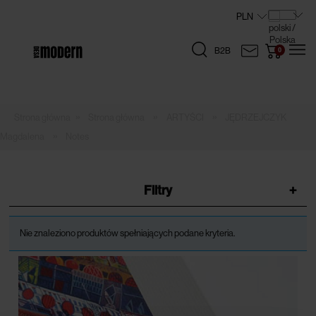
B2B
»
»
»
Strona główna
ARTYŚCI
JĘDRZEJCZYK
»
Magdalena
Notes
Filtry
+
Nie znaleziono produktów spełniających podane kryteria.