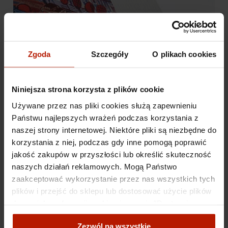
Zgoda
Szczegóły
O plikach cookies
Niniejsza strona korzysta z plików cookie
Używane przez nas pliki cookies służą zapewnieniu
Państwu najlepszych wrażeń podczas korzystania z
naszej strony internetowej. Niektóre pliki są niezbędne do
korzystania z niej, podczas gdy inne pomogą poprawić
jakość zakupów w przyszłości lub określić skuteczność
naszych działań reklamowych. Mogą Państwo
zaakceptować wykorzystanie przez nas wszystkich tych
plików i przejść do sklepu lub dostosować użycie plików
do swoich preferencji, wybierając opcję "Dostosuj
zgody".
Zezwól na wszystkie