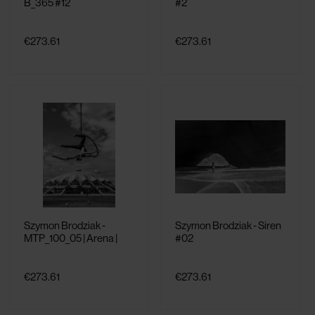
B_365 #12
#2
€273.61
€273.61
Szymon Brodziak -
Szymon Brodziak - Siren
MTP_100_05 | Arena |
#02
€273.61
€273.61