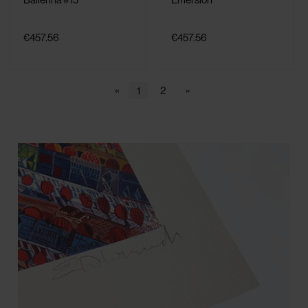
€457.56
€457.56
«
1
2
»