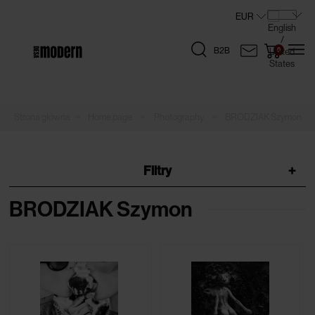
B2B
»
»
»
Home page
Photography
BRODZIAK Szymon
Filtry
+
BRODZIAK Szymon