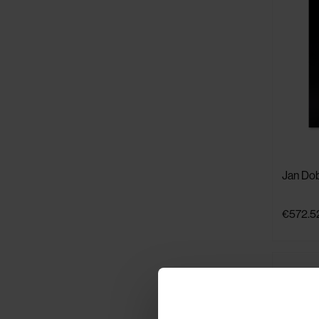
Jan Do
€572.5