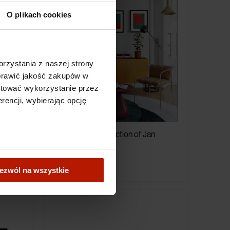
O plikach cookies
rzystania z naszej strony
oprawić jakość zakupów w
ptować wykorzystanie przez
rencji, wybierając opcję
Dream
"Red-Green" Collection of Jan
Dobkowski
€1,586.50
ezwól na wszystkie