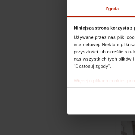
Zgoda
Niniejsza strona korzysta z
Używane przez nas pliki coo
internetowej. Niektóre pliki
przyszłości lub określić s
nas wszystkich tych plików i
"Dostosuj zgody".
Jan Do
Więcej o plikach cookies prz
€572.5