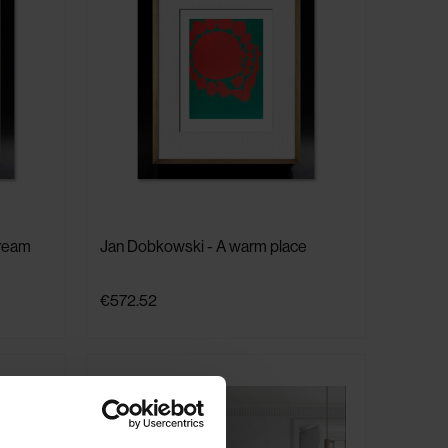
Dream
Jan Dobkowski - A warm place
€572.52