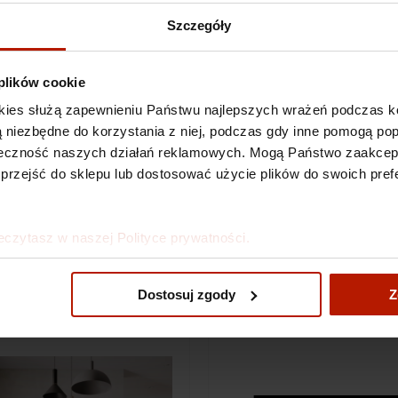
Szczegóły
 plików cookie
kies służą zapewnieniu Państwu najlepszych wrażeń podczas ko
 są niezbędne do korzystania z niej, podczas gdy inne pomogą p
kuteczność naszych działań reklamowych. Mogą Państwo zaakce
 przejść do sklepu lub dostosować użycie plików do swoich prefe
bkowski - Energy
Jan Dobkowski - Australian 
eczytasz w naszej Polityce prywatności.
XX
2
€572.52
Dostosuj zgody
Z