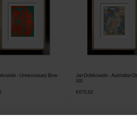
bkowski - Unnecessary Bow
Jan Dobkowski - Australian 
XIII
2
€572.52