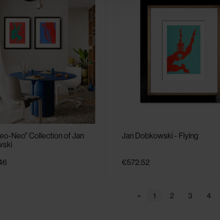
o-Neo" Collection of Jan
Jan Dobkowski - Flying
ski
46
€572.52
«
1
2
3
4