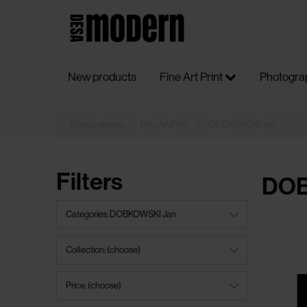
New products
Fine Art Print
Photogra
»
»
Fine Art Print
DOBKOWSKI Jan
Filters
DOB
Categories: DOBKOWSKI Jan
Collection: (choose)
Price: (choose)