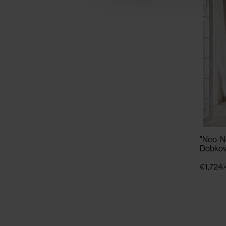
"Neo-Ne
Dobkow
€1,724.