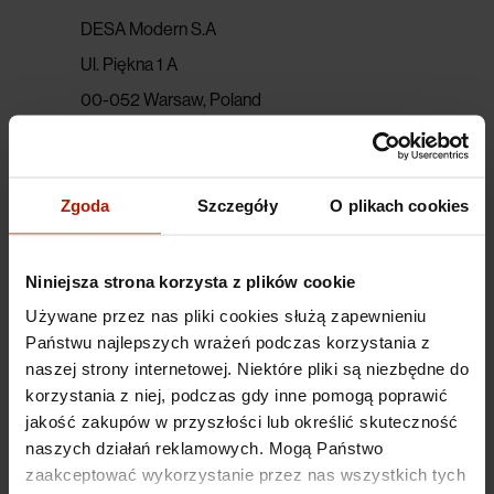
DESA Modern S.A
Ul. Piękna 1 A
00-052 Warsaw, Poland
Bank Account Number for Payments from
03.02.2023 for payments in
PLN
Zgoda
Szczegóły
O plikach cookies
35 1140 2062 0000 3813 2500 1001
Bank: mBank
Niniejsza strona korzysta z plików cookie
Używane przez nas pliki cookies służą zapewnieniu
Bank Account Number for Payments for payments
Państwu najlepszych wrażeń podczas korzystania z
in
EUR
naszej strony internetowej. Niektóre pliki są niezbędne do
51 1140 2062 0000 3813 2500 1004
korzystania z niej, podczas gdy inne pomogą poprawić
jakość zakupów w przyszłości lub określić skuteczność
SWIFT: BREXPLPWXXX
naszych działań reklamowych. Mogą Państwo
zaakceptować wykorzystanie przez nas wszystkich tych