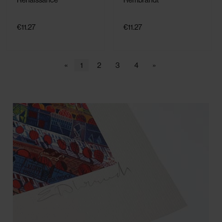
€11.27
€11.27
«
1
2
3
4
»