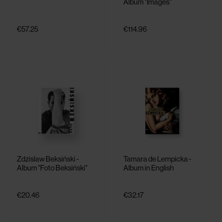
Album "Images"
€57.25
€114.96
Zdzislaw Beksiński -
Tamara de Lempicka -
Album "Foto Beksiński"
Album in English
€20.46
€32.17