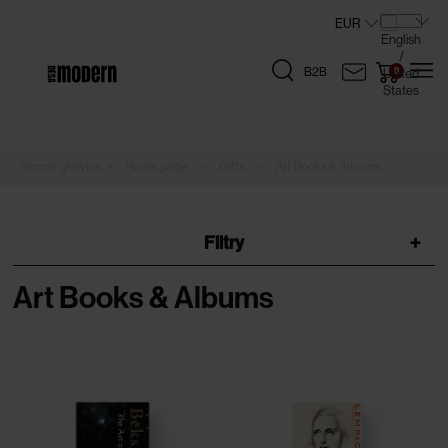
B2B
»
»
»
Home page
Gifts
Art Books & Albums
Filtry
+
Art Books & Albums