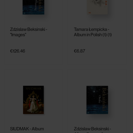
Zdzislaw Beksinski -
Tamara Łempicka -
"Images"
Album in Polish (1) (1)
€126.46
€6.87
SIUDMAK - Album
Zdzislaw Beksinski -