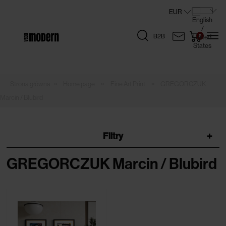
B2B
»
»
»
Home page
Fine Art Print
GREGORCZUK
Marcin / Blubird
Filtry
+
GREGORCZUK Marcin / Blubird