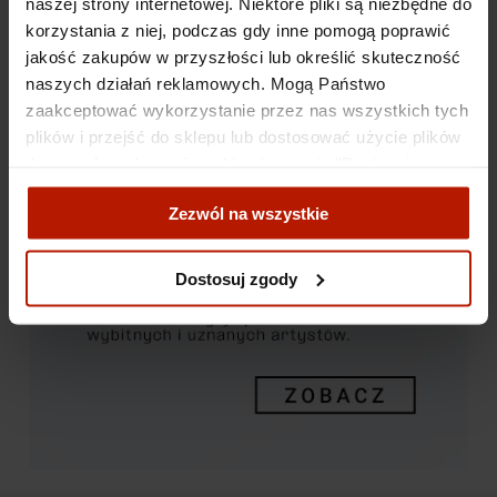
naszej strony internetowej. Niektóre pliki są niezbędne do
korzystania z niej, podczas gdy inne pomogą poprawić
jakość zakupów w przyszłości lub określić skuteczność
naszych działań reklamowych. Mogą Państwo
zaakceptować wykorzystanie przez nas wszystkich tych
plików i przejść do sklepu lub dostosować użycie plików
do swoich preferencji, wybierając opcję "Dostosuj
zgody".
Zezwól na wszystkie
Więcej o plikach cookies przeczytasz w naszej Polityce
prywatności.
Dostosuj zgody