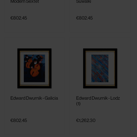
Modern Sextet
Suwalki
€802.45
€802.45
Edward Dwurnik - Galicia
Edward Dwurnik - Lodz
(1)
€802.45
€1,262.30