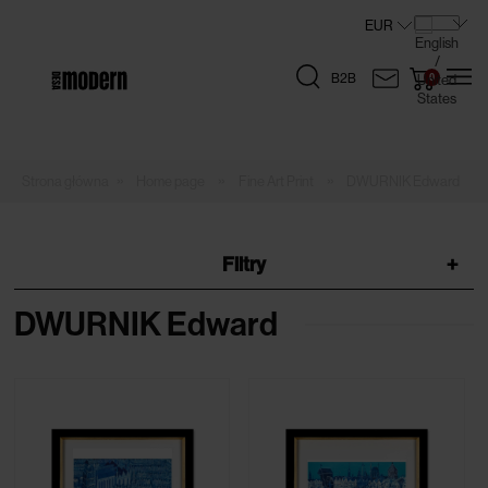
B2B
»
»
»
Home page
Fine Art Print
DWURNIK Edward
Filtry
+
DWURNIK Edward