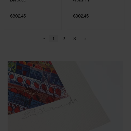
€802.45
€802.45
«
1
2
3
»