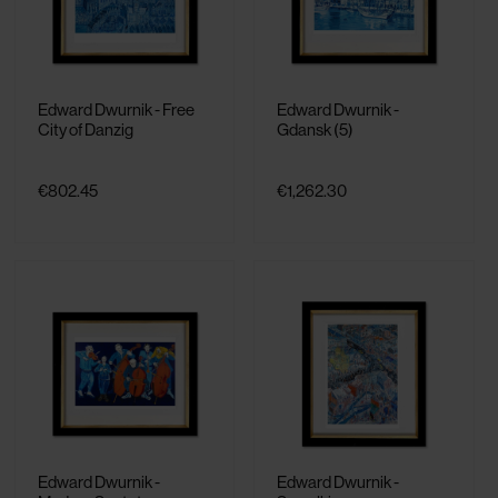
Edward Dwurnik - Free
Edward Dwurnik -
City of Danzig
Gdansk (5)
€802.45
€1,262.30
Edward Dwurnik -
Edward Dwurnik -