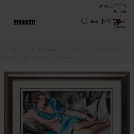
B2B
»
»
»
»
Home page
Our Artists
ŁEMPICKA Tamara
Tamara Łempicka - Portrait of Arlette Boucard