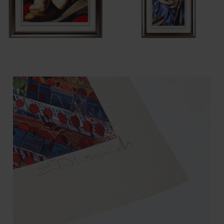
Tamara Łempicka - La Belle
Tamara Łempicka - La
Rafeala
Musicienne
€4,596.25
€4,596.25