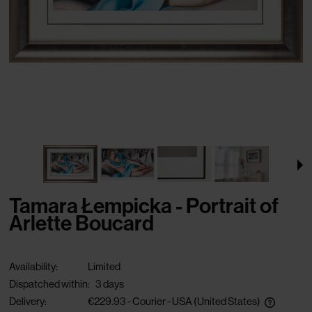
Tamara Łempicka - Portrait of
Arlette Boucard
Availability:
Limited
Dispatched within:
3 days
Delivery:
€229.93
- Courier - USA
(United States)