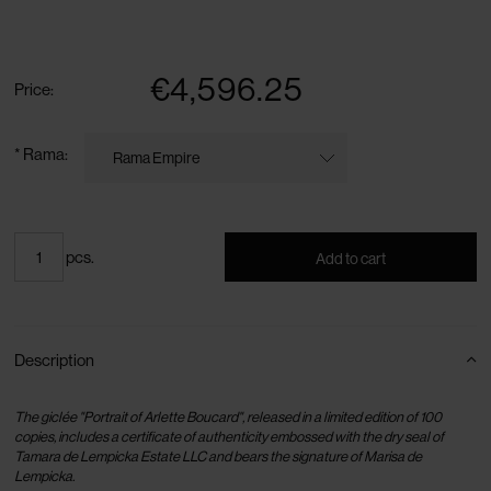
The price does not include any possible payment costs
€4,596.25
Price:
*
Rama:
pcs.
Add to cart
Description
The giclée "Portrait of Arlette Boucard", released in a limited edition of 100
copies, includes a certificate of authenticity embossed with the dry seal of
Tamara de Lempicka Estate LLC and bears the signature of Marisa de
Lempicka.