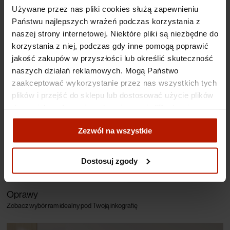
Używane przez nas pliki cookies służą zapewnieniu
Kolekcje
Państwu najlepszych wrażeń podczas korzystania z
Odkryj wybór ekspertów DESA Modern
naszej strony internetowej. Niektóre pliki są niezbędne do
korzystania z niej, podczas gdy inne pomogą poprawić
jakość zakupów w przyszłości lub określić skuteczność
naszych działań reklamowych. Mogą Państwo
zaakceptować wykorzystanie przez nas wszystkich tych
plików i przejść do sklepu lub dostosować użycie plików
do swoich preferencji, wybierając opcję "Dostosuj
zgody".
Zezwól na wszystkie
Więcej o plikach cookies przeczytasz w naszej Polityce
prywatności.
Dostosuj zgody
Oprawy
Zobacz wybór ram idealny pod Twoją inkografię