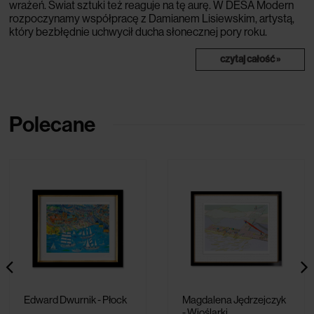
wrażeń. Świat sztuki też reaguje na tę aurę. W DESA Modern
rozpoczynamy współpracę z Damianem Lisiewskim, artystą,
który bezbłędnie uchwycił ducha słonecznej pory roku.
czytaj całość »
Polecane
Edward Dwurnik - Płock
Magdalena Jędrzejczyk
- Wioślarki