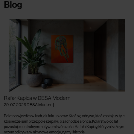
Blog
Rafał Kapica w DESA Modern
29-07-2026
DESA Modern
|
Peleton wjeżdża w kadr jak fala kolorów. Ktoś się odrywa, ktoś zostaje w tyle,
ktoś jedzie sam przez pole rzepaku o zachodzie słońca.
Kolarstwo od lat
pozostaje centralnym motywem twórczości Rafała Kapicy, który za każdym
razem odkrywa w nim nowe emocje, rytmy i historie.