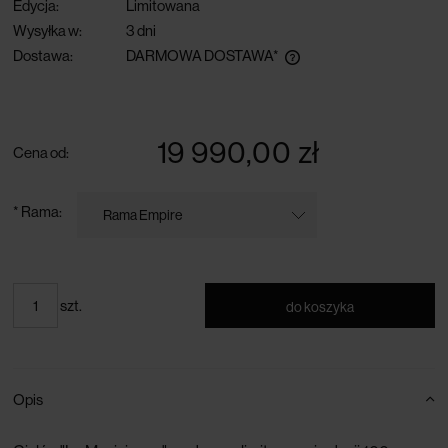
Edycja:
Limitowana
Wysyłka w:
3 dni
Dostawa:
DARMOWA DOSTAWA*
darmowa dostawa przy zamówieniu powyżej 300 zł
19 990,00 zł
Cena od:
*
Rama:
szt.
do koszyka
Opis