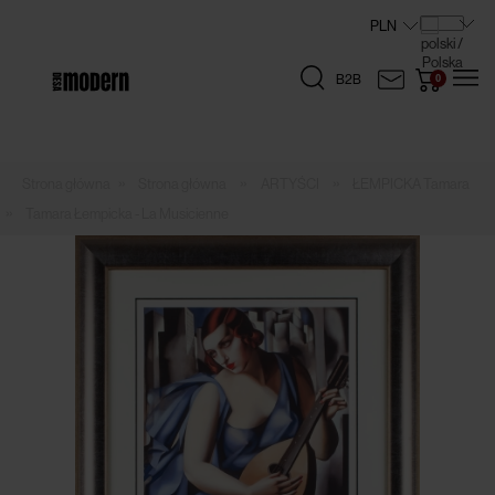
B2B
»
»
»
Strona główna
ARTYŚCI
ŁEMPICKA Tamara
»
Tamara Łempicka - La Musicienne