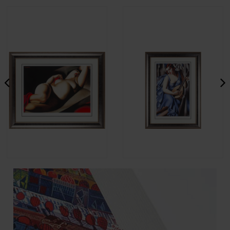
Tamara Łempicka - La Belle
Tamara Łempicka - La
Rafaela
Musicienne
19 990,00 zł
19 990,00 zł