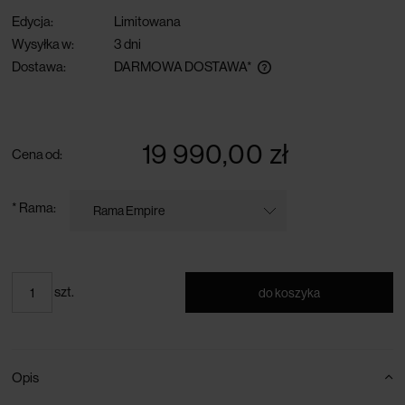
Edycja:
Limitowana
Wysyłka w:
3 dni
Dostawa:
DARMOWA DOSTAWA*
darmowa dostawa przy zamówieniu powyżej 300 zł
19 990,00 zł
Cena od:
*
Rama:
szt.
do koszyka
Opis