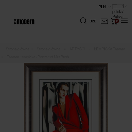
B2B
»
»
»
Strona główna
ARTYŚCI
ŁEMPICKA Tamara
»
Tamara Łempicka - Portrait of Mrs Bush