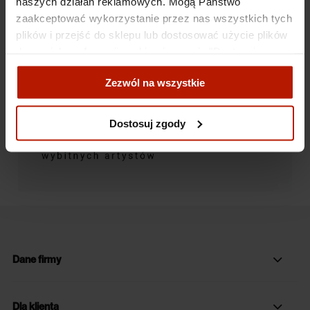
naszych działań reklamowych. Mogą Państwo
zaakceptować wykorzystanie przez nas wszystkich tych
plików i przejść do sklepu lub dostosować użycie plików
do swoich preferencji, wybierając opcję "Dostosuj
zgody".
Zezwól na wszystkie
Więcej o plikach cookies przeczytasz w naszej Polityce
prywatności.
Dostosuj zgody
Dane firmy
Dla klienta