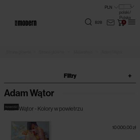
B2B
»
»
»
Strona główna
Malarstwo
Adam Wątor
Filtry
+
Adam Wątor
nowość
Adam Wątor - Kolory w powietrzu
10 000,00 zł