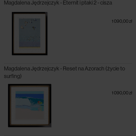
Magdalena Jędrzejczyk - Eternit i ptaki 2 - cisza
1 090,00 zł
Magdalena Jędrzejczyk - Reset na Azorach (życie to
surfing)
1 090,00 zł