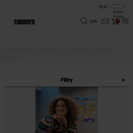
B2B
»
»
»
Strona główna
Inkografie
Magdalena
Jędrzejczyk
Filtry
+