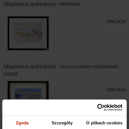
Magdalena Jędrzejczyk - Wioślarki
1 090,00 zł
Magdalena Jędrzejczyk - Jeszcze jeden warszawski
pejzaż
1 090,00 zł
Zgoda
Szczegóły
O plikach cookies