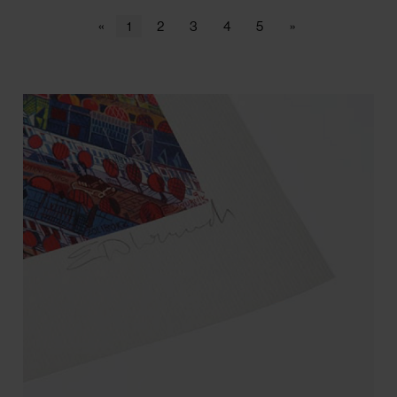
«
1
2
3
4
5
»