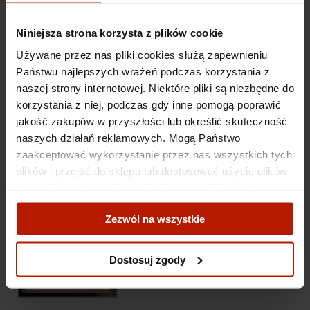
Magdalena Jędrzejczyk - Reset na Azorach 3
Niniejsza strona korzysta z plików cookie
Używane przez nas pliki cookies służą zapewnieniu
1 090,00 zł
Państwu najlepszych wrażeń podczas korzystania z
naszej strony internetowej. Niektóre pliki są niezbędne do
korzystania z niej, podczas gdy inne pomogą poprawić
jakość zakupów w przyszłości lub określić skuteczność
naszych działań reklamowych. Mogą Państwo
zaakceptować wykorzystanie przez nas wszystkich tych
Magdalena Jędrzejczyk - W poszukiwaniu głębszego
plików i przejść do sklepu lub dostosować użycie plików
sensu w Oceanie Indyjskim
do swoich preferencji, wybierając opcję "Dostosuj
zgody".
Zezwól na wszystkie
1 090,00 zł
Więcej o plikach cookies przeczytasz w naszej Polityce
prywatności.
Dostosuj zgody