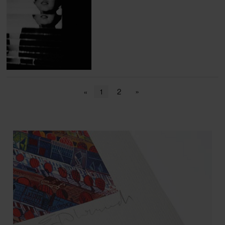
«
1
2
»