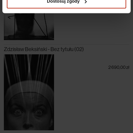
Dostosuj zgody
Zdzisław Beksiński - Bez tytułu (02)
2 690,00 zł