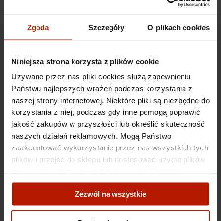
Zdzisław Beksiński - Bez tytułu (15)
Zgoda
Szczegóły
O plikach cookies
2 690,00 zł
Niniejsza strona korzysta z plików cookie
Używane przez nas pliki cookies służą zapewnieniu
Państwu najlepszych wrażeń podczas korzystania z
naszej strony internetowej. Niektóre pliki są niezbędne do
korzystania z niej, podczas gdy inne pomogą poprawić
jakość zakupów w przyszłości lub określić skuteczność
naszych działań reklamowych. Mogą Państwo
zaakceptować wykorzystanie przez nas wszystkich tych
plików i przejść do sklepu lub dostosować użycie plików
Zdzisław Beksiński - Bez tytułu (01)
do swoich preferencji, wybierając opcję "Dostosuj
zgody".
2 690,00 zł
Zezwól na wszystkie
Więcej o plikach cookies przeczytasz w naszej Polityce
prywatności.