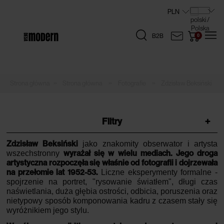
B2B
»
»
»
Strona główna
Fotografie
Zdzisław Beksiński
Filtry
+
Zdzisław Beksiński
jako znakomity obserwator i artysta
wyrażał się w wielu mediach.
Jego droga
wszechstronny
artystyczna rozpoczęła się właśnie od fotografii i dojrzewała
na przełomie lat 1952-53.
Liczne eksperymenty formalne -
spojrzenie na portret, "rysowanie światłem", długi czas
naświetlania, duża głębia ostrości, odbicia, poruszenia oraz
nietypowy sposób komponowania kadru z czasem stały się
wyróżnikiem jego stylu.