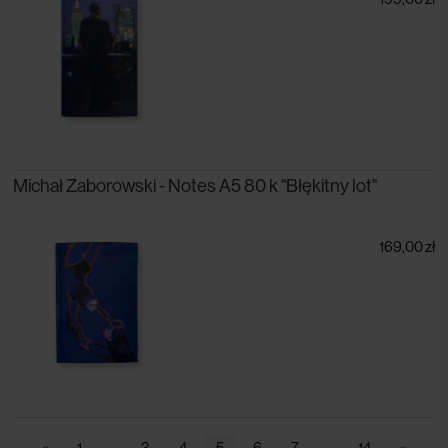
Michał Zaborowski - Notes A5 80 k "Błękitny lot"
169,00 zł
«
1
...
3
4
5
6
7
...
14
»