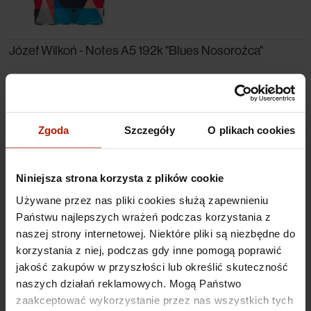
Józef Wilkoń - Notes A5 192k "Blues Nosorożca"
199,00 zł
Zgoda
Szczegóły
O plikach cookies
Niniejsza strona korzysta z plików cookie
Używane przez nas pliki cookies służą zapewnieniu
Państwu najlepszych wrażeń podczas korzystania z
Józef Wilkoń - Notes kwadratowy "Blues Nosorożca"
naszej strony internetowej. Niektóre pliki są niezbędne do
korzystania z niej, podczas gdy inne pomogą poprawić
89,00 zł
jakość zakupów w przyszłości lub określić skuteczność
naszych działań reklamowych. Mogą Państwo
zaakceptować wykorzystanie przez nas wszystkich tych