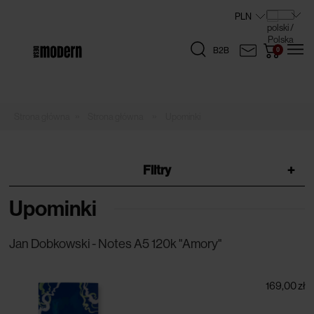
B2B
»
»
Strona główna
Upominki
Filtry
+
Upominki
Jan Dobkowski - Notes A5 120k "Amory"
169,00 zł