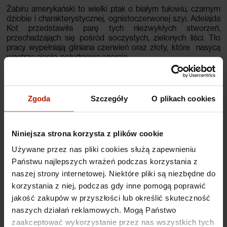
Żabiru amerykański to wielki ptak o białym tułowiu, czarnym
dziobie i charakterystycznej, ognistoczerwonej szyi.
Adelajda
Kot przedstawiła parę tych niezwykłych stworzeń,
przechadzająch się pośród soczystych, zielonych liści.
Tło
pracy wypełniają gliniana czerwień oraz złoty
, które nasycą
wnętrze ciepłą, południową energią.
Inkografia
"Jobiru, I love you!, 2022" Adelajdy Kot
powstała w
zamkniętej edycji limitowanej na 50 egzemplarzy.
Każda
grafika posiada odręczną sygnaturę artysty wraz z nadanym jej
Zgoda
Szczegóły
O plikach cookies
unikatowym numerem edycji.
Adelajda Kot
(właściwie Aleksandra Mańkowska) — urodzona
Niniejsza strona korzysta z plików cookie
w 1984 roku w Warszawie
polska artystka-samouk
. W latach
2003 – 2006 studiowała matematykę na Uniwersytecie
Używane przez nas pliki cookies służą zapewnieniu
Warszawskim. Zajmowała się również profesjonalną
Państwu najlepszych wrażeń podczas korzystania z
rehabilitacją i treningiem koni sportowych zarówno w Polsce,
jak i za granicą.
naszej strony internetowej. Niektóre pliki są niezbędne do
Malarstwo i rysunek to jej życiowa pasja.
Od
2020 roku rozwija swój talent artystyczny, zdobywając kolejne
korzystania z niej, podczas gdy inne pomogą poprawić
umiejętności warsztatowe. Mieszka w Niemczech.
jakość zakupów w przyszłości lub określić skuteczność
naszych działań reklamowych. Mogą Państwo
zaakceptować wykorzystanie przez nas wszystkich tych