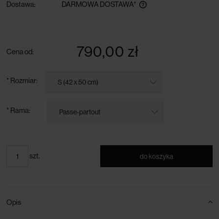
Dostawa:
DARMOWA DOSTAWA*
darmowa dostawa przy zamówieniu powyżej 300 zł
790,00 zł
Cena od:
*
Rozmiar:
*
Rama:
szt.
do koszyka
Opis