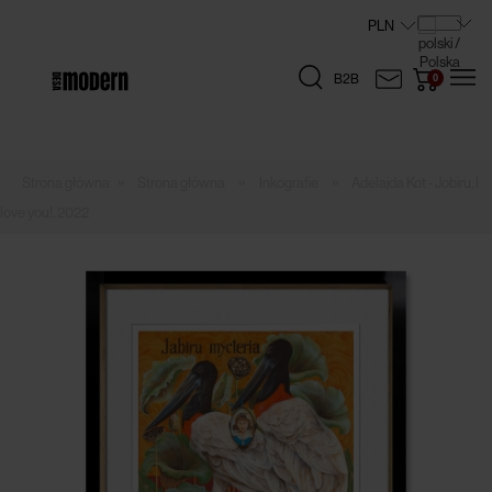
B2B
»
»
»
Strona główna
Inkografie
Adelajda Kot - Jobiru, I
love you!, 2022