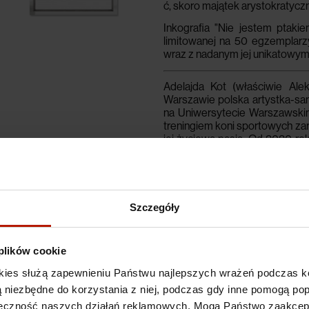
ć
,
skoro
maj
ą
tek
arystokratycz
Inkografia
"Nie jestem ptakie
limitowanej na 50 egzemplarz
wraz z nadanym jej unikatowym
Adelajda Kot
(właściwie Al
Warszawie
polska artystka-s
na Uniwersytecie Warszawskim.
treningiem koni sportowych zar
jej życiowa pasja.
Od 2020 roku
umiejętności warsztatowe. Mi
Specyfikacje
Szczegóły
Koszty dostawy
 plików cookie
kies służą zapewnieniu Państwu najlepszych wrażeń podczas ko
 są niezbędne do korzystania z niej, podczas gdy inne pomogą p
kuteczność naszych działań reklamowych. Mogą Państwo zaakce