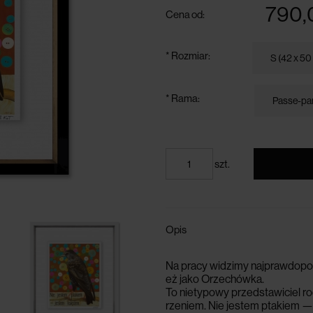
790,
Cena od:
*
Rozmiar:
*
Rama:
szt.
Opis
Na
pracy
widzimy
najprawdopo
e
ż
jako
Orzech
ó
wka
.
To
nietypowy
przedstawiciel
ro
rzeniem
.
Nie
jestem
ptakiem