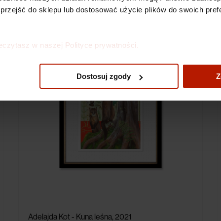
 przejść do sklepu lub dostosować użycie plików do swoich prefe
eczytasz w naszej Polityce prywatności.
Dostosuj zgody
Z
Adelajda Kot - Kuna leśna, 2021