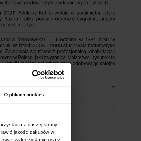
nych
ptasich
rod
ó
w
liczy
si
ę
w
kolorowych
guzikach
…
m,2021" Adelajdy Kot
powstała w zamkniętej edycji
y.
Każda grafika posiada odręczną sygnaturę artysty
 numerem edycji.
eksandra Mańkowska) — urodzona w 1984 roku w
amouk
. W latach 2003 – 2006 studiowała matematykę
 Zajmowała się również profesjonalną rehabilitacją i
ówno w Polsce, jak i za granicą.
Malarstwo i rysunek to
 rozwija swój talent artystyczny, zdobywając kolejne
eszka w Niemczech.
O plikach cookies
rzystania z naszej strony
oprawić jakość zakupów w
ptować wykorzystanie przez