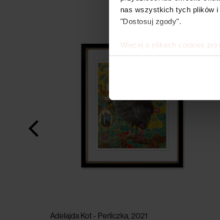
nas wszystkich tych plików i
"Dostosuj zgody".
Więcej o plikach cookies prz
Adelajda Kot - Perliczka, 2021