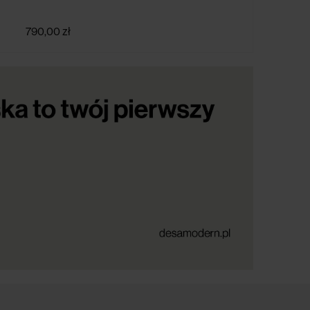
790,00 zł
1