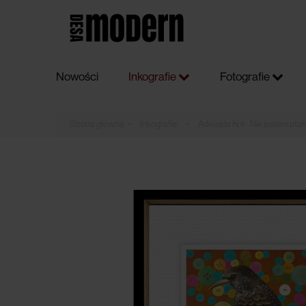
Nowości
Inkografie
Fotografie
»
»
Inkografie
Adelajda Kot - Nie jestem pta