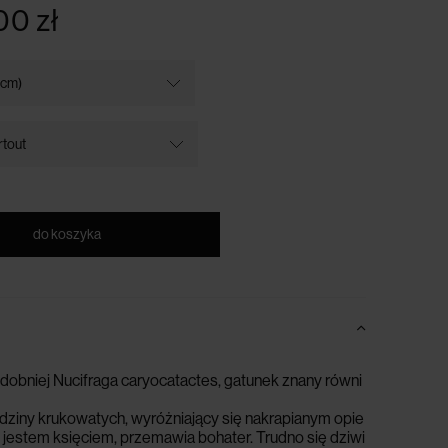
00 zł
do koszyka
dobniej
Nucifraga
caryocatactes
,
gatunek
znany
r
ó
wni
dziny
krukowatych
,
wyr
óż
niaj
ą
cy
si
ę
nakrapianym
opie
—
jestem
ksi
ę
ciem
,
przemawia
bohater
.
Trudno
si
ę
dziwi