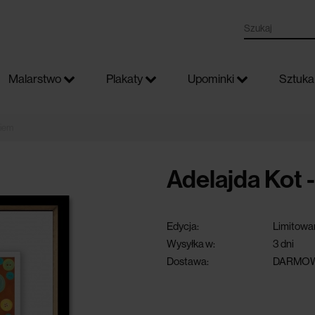
Malarstwo
Plakaty
Upominki
Sztuka 
kiem
Adelajda Kot 
Edycja:
Limitowa
Wysyłka w:
3 dni
Dostawa:
DARMOW
darmowa dostawa przy 
powyżej 300 zł