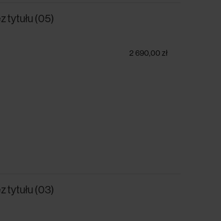
z tytułu (05)
2 690,00 zł
z tytułu (03)