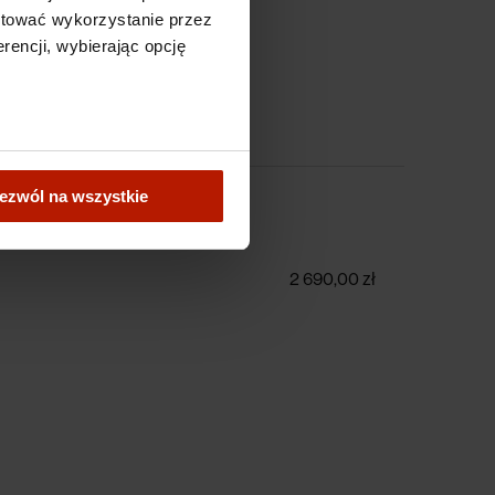
ptować wykorzystanie przez
rencji, wybierając opcję
ezwól na wszystkie
z tytułu (01)
2 690,00 zł