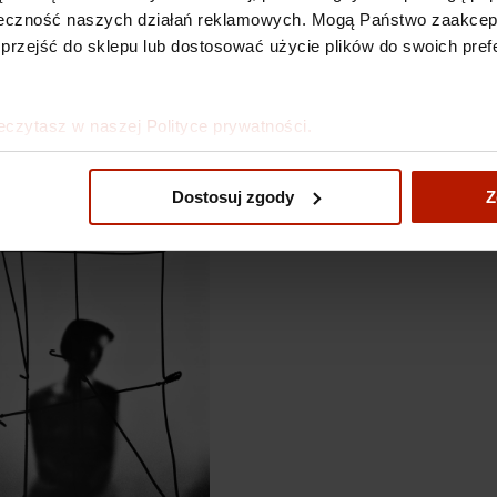
kuteczność naszych działań reklamowych. Mogą Państwo zaakce
 przejść do sklepu lub dostosować użycie plików do swoich prefe
eczytasz w naszej Polityce prywatności.
Dostosuj zgody
Z
Zdzisław Beksiński - Be