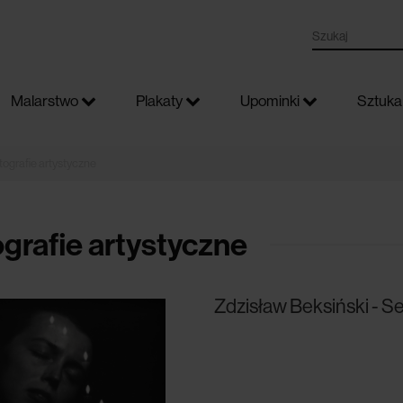
Malarstwo
Plakaty
Upominki
Sztuka 
tografie artystyczne
grafie artystyczne
Zdzisław Beksiński - S