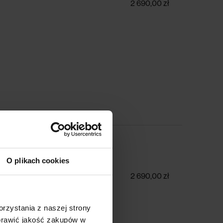
2 690,00 zł
z tytułu (02)
O plikach cookies
2 690,00 zł
rzystania z naszej strony
oprawić jakość zakupów w