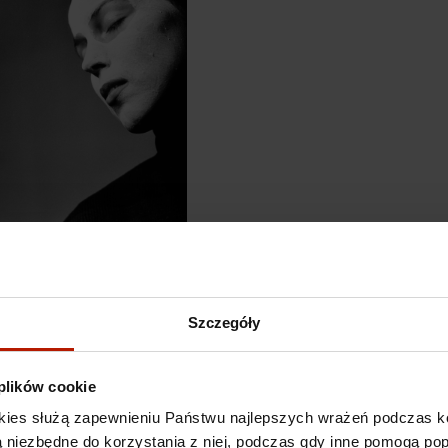
Zdzisław Beksiński - Be
Szczegóły
 plików cookie
kies służą zapewnieniu Państwu najlepszych wrażeń podczas ko
 są niezbędne do korzystania z niej, podczas gdy inne pomogą p