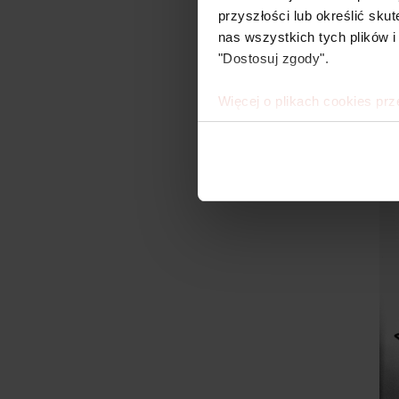
przyszłości lub określić s
nas wszystkich tych plików i
"Dostosuj zgody".
Więcej o plikach cookies prz