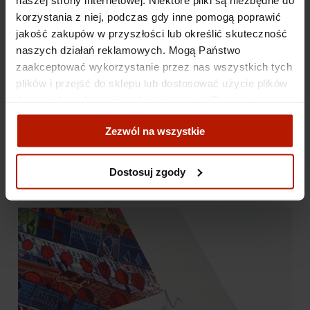
25,00 zł
korzystania z niej, podczas gdy inne pomogą poprawić
jakość zakupów w przyszłości lub określić skuteczność
naszych działań reklamowych. Mogą Państwo
zaakceptować wykorzystanie przez nas wszystkich tych
plików i przejść do sklepu lub dostosować użycie plików
do swoich preferencji, wybierając opcję "Dostosuj
zgody".
Zezwól na wszystkie
Więcej o plikach cookies przeczytasz w naszej Polityce
prywatności.
Dostosuj zgody