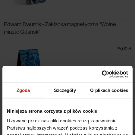
Edward Dwurnik - Zakładka magnetyczna "Wolne
miasto Gdańsk"
25,00 zł
Zgoda
Szczegóły
O plikach cookies
Niniejsza strona korzysta z plików cookie
Używane przez nas pliki cookies służą zapewnieniu
Edward Dwurnik - Zakładka magnetyczna "Wrocław"
Państwu najlepszych wrażeń podczas korzystania z
naszej strony internetowej. Niektóre pliki są niezbędne do