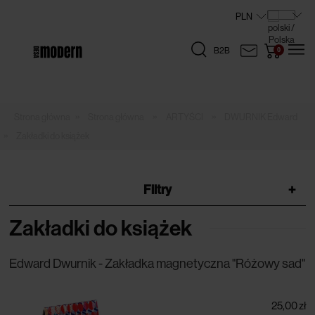
B2B
»
»
»
Strona główna
ARTYŚCI
DWURNIK Edward
»
Zakładki do książek
Filtry
+
Zakładki do książek
Edward Dwurnik - Zakładka magnetyczna "Różowy sad"
25,00 zł