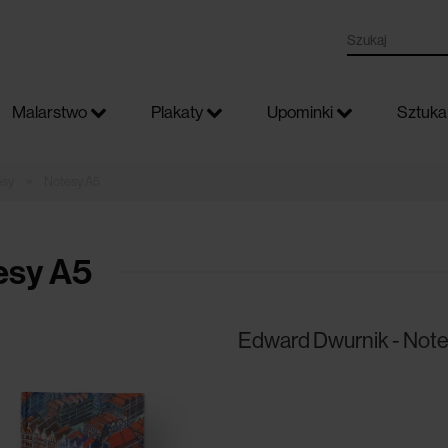
Malarstwo
Plakaty
Upominki
Sztuka 
»
esy
Notesy A5
esy A5
Edward Dwurnik - Note