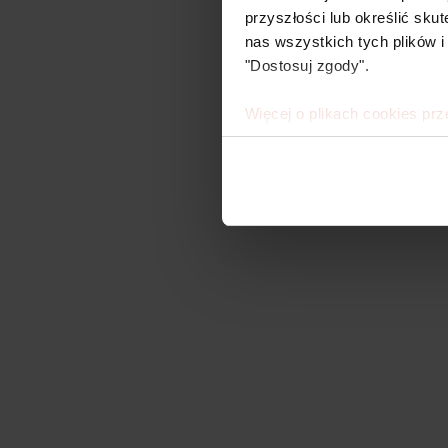
przyszłości lub określić s
nas wszystkich tych plików i
"Dostosuj zgody".
Więcej o plikach cookies prz