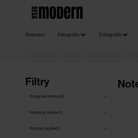
Nowości
Inkografie
Fotografie
»
»
»
ARTYŚCI
DWURNIK Edward
Not
Filtry
Not
Kategorie: Notesy A5
Inspiracja: (wybierz)
Rozmiar: (wybierz)