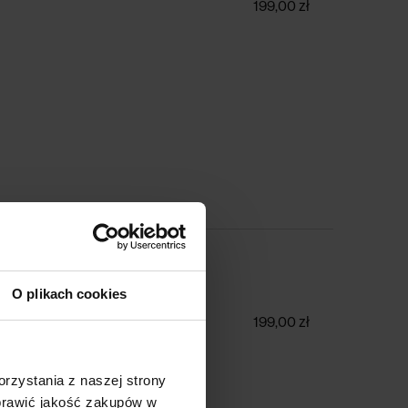
199,00 zł
 A5 192k "Teatr Polski"
O plikach cookies
199,00 zł
rzystania z naszej strony
oprawić jakość zakupów w