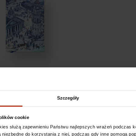
Edward Dwurnik - Notes
Szczegóły
 plików cookie
kies służą zapewnieniu Państwu najlepszych wrażeń podczas ko
 są niezbędne do korzystania z niej, podczas gdy inne pomogą p