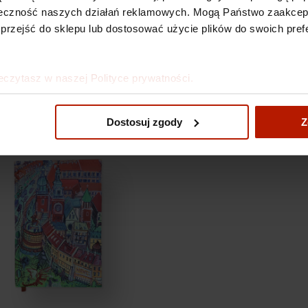
kuteczność naszych działań reklamowych. Mogą Państwo zaakce
 przejść do sklepu lub dostosować użycie plików do swoich prefe
eczytasz w naszej Polityce prywatności.
Dostosuj zgody
Z
Edward Dwurnik - Note