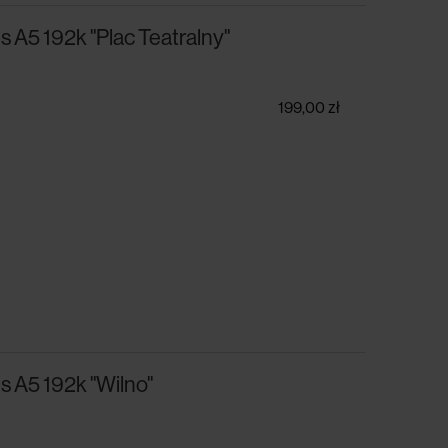
 A5 192k "Plac Teatralny"
199,00 zł
 A5 192k "Wilno"