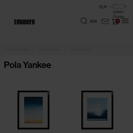
B2B
»
»
Strona główna
Pola Yankee
Pola Yankee