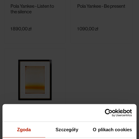
Pola Yankee - Listen to
Pola Yankee - Be present
the silence
1 890,00 zł
1 090,00 zł
Pola Yankee - One
summer day
Zgoda
Szczegóły
O plikach cookies
1 890,00 zł