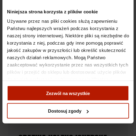
Niniejsza strona korzysta z plików cookie
Używane przez nas pliki cookies służą zapewnieniu
Państwu najlepszych wrażeń podczas korzystania z
naszej strony internetowej. Niektóre pliki są niezbędne do
korzystania z niej, podczas gdy inne pomogą poprawić
jakość zakupów w przyszłości lub określić skuteczność
naszych działań reklamowych. Mogą Państwo
zaakceptować wykorzystanie przez nas wszystkich tych
plików i przejść do sklepu lub dostosować użycie plików
do swoich preferencji, wybierając opcję "Dostosuj
zgody".
Zezwól na wszystkie
Więcej o plikach cookies przeczytasz w naszej Polityce
prywatności.
Dostosuj zgody