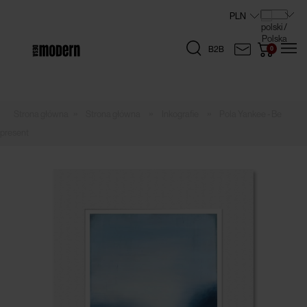
B2B
»
»
»
Strona główna
Inkografie
Pola Yankee - Be
present