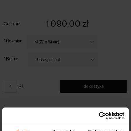
darmowa dostawa przy zamówieniu powyżej 300 zł
1 090,00 zł
Cena od:
*
Rozmiar:
*
Rama:
szt.
do koszyka
Opis
Codzienną rzeczywistość przecinają wektory naszych aspiracji —
zarówno tych prywatnych, jak i zawodowych. Żyjemy wychyleni w