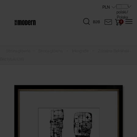
B2B
»
»
»
Strona główna
Inkografie
Zdzisław Beksiński -
Bez tytułu (38)