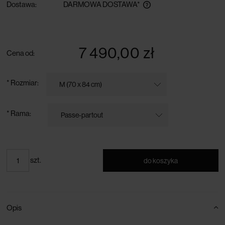
Dostawa:
DARMOWA DOSTAWA*
darmowa dostawa przy zamówieniu powyżej 300 zł
7 490,00 zł
Cena od:
*
Rozmiar:
*
Rama:
szt.
do koszyka
Opis