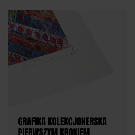
Zdzisław Beksiński - Album
Zdzisław Beksiński - Krzyk
"Foto Beksiński"
89,00 zł
2 690,00 zł