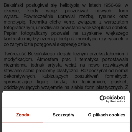
Beksiński posługiwał się heliotypią w latach 1956-69, w
okresie, kiedy wciąż poszukiwał nowych form
wyrazu.
Równocześnie uprawiał rzeźbę, rysunek oraz
monotypię. Technika cliche verre, związana z warsztatem
fotograficznym, umożliwiała powstanie większej ilości odbitek.
Papier fotograficzny pozwalał na uzyskanie większego
kontrastu między czernią i bielą niż monotypia czy rysunek, a
co za tym idzie potęgował ekspresję dzieła.
Twórczość Beksińskiego ulegała licznym przekształceniom i
modyfikacjom. Atmosfera prac i tematyka pozostawała
niezmienna, jednak artysta wciąż na nowo rozwiązywał
stawiane sobie problemy plastyczne. Rozpoczynał od niemal
dekoratywnych, kubizujących poszukiwań formalnych,
sprowadzając figurę ludzką do lapidarnych, płaskich,
oddziaływujących wzajemnie na siebie form plastycznych. Z
czasem narastało napięcie i ekspresyjny dramatyzm dzieł.
Obłe formy zostały zastąpione bardziej drapieżnymi, a głowy
postaci wypełnione drobnymi, geometrycznymi, jakby
mechanicznymi elementami. Pojawiły się również sceny
Zgoda
Szczegóły
O plikach cookies
wielofigurowe - z uproszczonymi, zdeformowanymi
postaciami ludzkimi i zwierzęcymi. Niektóre były
opracowywane bardziej przestrzennie, rzeźbiarsko, inne