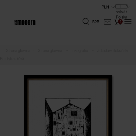
B2B
»
»
»
Strona główna
Inkografie
Zdzisław Beksiński -
Bez tytułu (04)