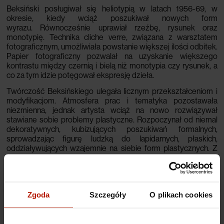
Beksiński posługiwał się heliotypią w latach 1956-69, w
okresie, kiedy wciąż poszukiwał nowych form
wyrazu.
Równocześnie uprawiał rzeźbę, rysunek oraz
monotypię. Technika cliche verre, związana z warsztatem
fotograficznym, umożliwiała powstanie większej ilości odbitek.
Papier fotograficzny pozwalał na uzyskanie większego
kontrastu między czernią i bielą niż monotypia czy rysunek, a
co za tym idzie potęgował ekspresję dzieła.
Twórczość Beksińskiego ulegała licznym przekształceniom i
modyfikacjom. Atmosfera prac i tematyka pozostawała
niezmienna, jednak artysta wciąż na nowo rozwiązywał
stawiane sobie problemy plastyczne. Rozpoczynał od niemal
dekoratywnych, kubizujących poszukiwań formalnych,
sprowadzając figurę ludzką do lapidarnych, płaskich,
oddziaływujących wzajemnie na siebie form plastycznych. Z
czasem narastało napięcie i ekspresyjny dramatyzm dzieł.
Obłe formy zostały zastąpione bardziej drapieżnymi, a głowy
postaci wypełnione drobnymi, geometrycznymi, jakby
mechanicznymi elementami. Pojawiły się również sceny
Zgoda
Szczegóły
O plikach cookies
wielofigurowe - z uproszczonymi, zdeformowanymi
postaciami ludzkimi i zwierzęcymi. Niektóre były
opracowywane bardziej przestrzennie, rzeźbiarsko, inne