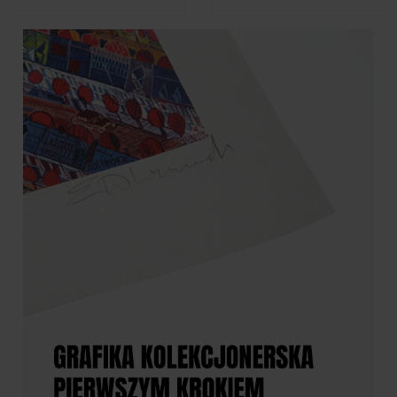
Zdzisław Beksiński - Album
Zdzisław Beksiński - Krzyk
"Foto Beksiński"
89,00 zł
2 690,00 zł