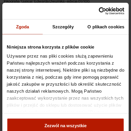
Inkografia "Galicja
" Edwarda Dwurnika - edycja 01/100.
Pierwszy numer edycji, tak zwana „jedynka”, jest to pierwszy numer
rozpoczynający daną serię grafik na papierze, w tym również inkografii. Po raz
pierwszy w historii „jedynki” Edwarda Dwurnika są dostępne dla
Zgoda
Szczegóły
O plikach cookies
kolekcjonerów. Wartość „jedynek” jest niepowtarzalna - są one najmniejszymi
numerami w danej edycji, co sprawia, że otwierają całą edycję i są
egzemplarzem szczególnym.
„Jedynki” to niepowtarzalna okazja
kolekcjonerska i inwestycyjna dzięki swojej wyjątkowej wartości oraz rzadkości
Niniejsza strona korzysta z plików cookie
pojawiania się na rynku.
Używane przez nas pliki cookies służą zapewnieniu
Ikonografia "Galicja" Edwarda Dwurnika powstała w zamkniętej edycji
Państwu najlepszych wrażeń podczas korzystania z
limitowanej na 100 egzemplarzy.
naszej strony internetowej. Niektóre pliki są niezbędne do
Specyfikacje
korzystania z niej, podczas gdy inne pomogą poprawić
jakość zakupów w przyszłości lub określić skuteczność
naszych działań reklamowych. Mogą Państwo
Koszty dostawy
zaakceptować wykorzystanie przez nas wszystkich tych
plików i przejść do sklepu lub dostosować użycie plików
do swoich preferencji, wybierając opcję "Dostosuj
Obiekty
zgody".
powiązane
Zezwól na wszystkie