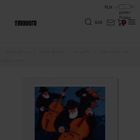
B2B
»
»
»
Strona główna
Inkografie
Edward Dwurnik -
Galicja (1/100)