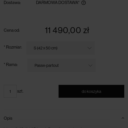
Dostawa:
DARMOWA DOSTAWA*
darmowa dostawa przy zamówieniu powyżej 300 zł
11 490,00 zł
Cena od:
*
Rozmiar:
*
Rama:
szt.
do koszyka
Opis