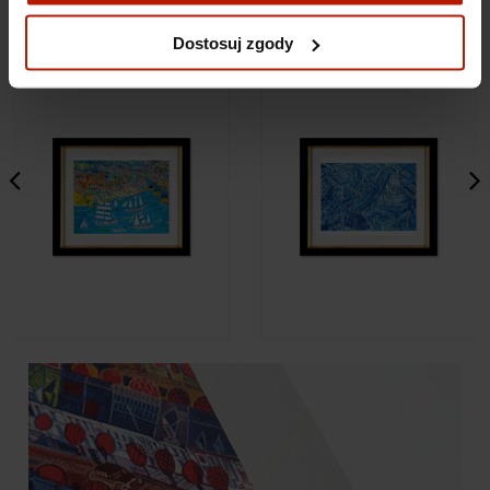
Więcej o plikach cookies przeczytasz w naszej Polityce
prywatności.
Dostosuj zgody
Edward Dwurnik - Płock
Edward Dwurnik - Białystok
4 990,00 zł
3 490,00 zł