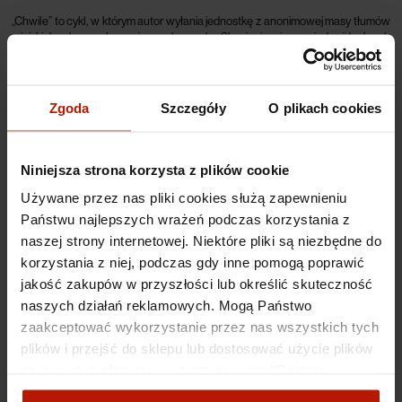
„Chwile” to cykl, w którym autor wyłania jednostkę z anonimowej masy tłumów
miejskich obecnych na jego obrazach. Skupieniu się na indywidualnych
uczuciach i problemach sprzyja ograniczenie perspektywy – w dziełach
widoczne są wnętrza pomieszczeń, a samo miasto staje się jedynie
dopełnieniem, tłem dla wydarzeń rozgrywających się w centralnym punkcie
obrazu.
Zgoda
Szczegóły
O plikach cookies
Niniejsza strona korzysta z plików cookie
Inkografia
wykonana za zgodą i pod bezpośrednim nadzorem artysty, a
następnie opatrzona jego sygnaturą w prawym dolnym rogu. W lewym rogu
Używane przez nas pliki cookies służą zapewnieniu
umieszczono oznaczenie numeru edycji oraz rozmiaru pracy. Dzięki gwarancji
Państwu najlepszych wrażeń podczas korzystania z
niepowtarzalności serii, inkografie nabierają charakteru dobrej inwestycji na
przestrzeni czasu.
naszej strony internetowej. Niektóre pliki są niezbędne do
korzystania z niej, podczas gdy inne pomogą poprawić
jakość zakupów w przyszłości lub określić skuteczność
Specyfikacje
naszych działań reklamowych. Mogą Państwo
zaakceptować wykorzystanie przez nas wszystkich tych
Koszty dostawy
plików i przejść do sklepu lub dostosować użycie plików
do swoich preferencji, wybierając opcję "Dostosuj
zgody".