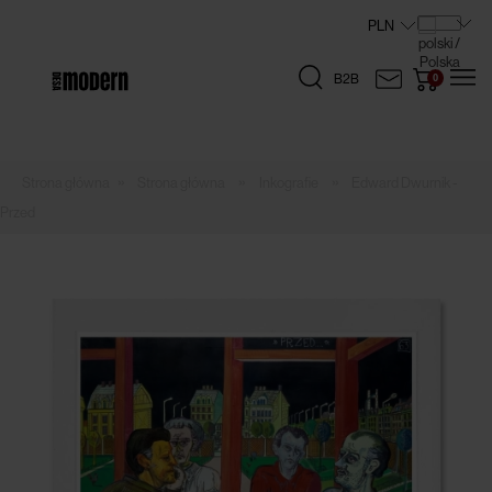
B2B
»
»
»
Strona główna
Inkografie
Edward Dwurnik -
Przed