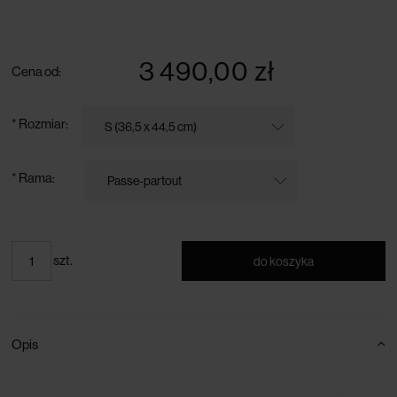
darmowa dostawa przy zamówieniu powyżej 300 zł
3 490,00 zł
Cena od:
*
Rozmiar:
*
Rama:
szt.
do koszyka
Opis