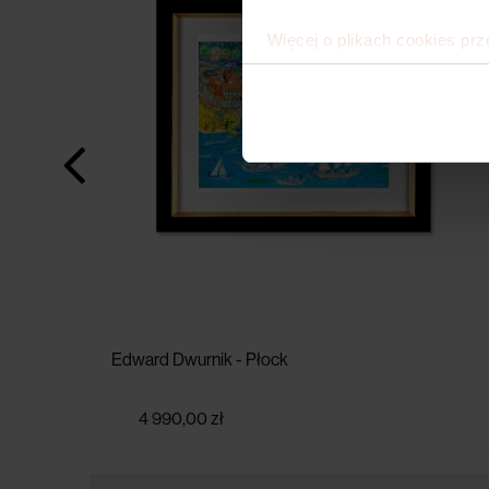
Więcej o plikach cookies prz
Edward Dwurnik - Płock
4 990,00 zł