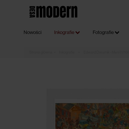
Nowości
Inkografie
Fotografie
»
»
Inkografie
Edward Dwurnik - Meni (1/10