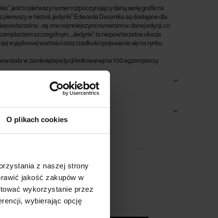
ka”, jest to pierwszy numer rozpoczynający daną serię grafik na
az pierwszy w historii „jedynki” Edwarda Dwurnika są dostępne dla
niepowtarzalna - są one najmniejszymi numerami w danej edycji, co
 egzemplarzem szczególnym.
„Jedynki” to niepowtarzalna okazja
ojej wyjątkowej wartości oraz rzadkości pojawiania się na rynku.
owstała w zamkniętej edycji limitowanej na 100 egzemplarzy.
O plikach cookies
rzystania z naszej strony
oprawić jakość zakupów w
ptować wykorzystanie przez
rencji, wybierając opcję