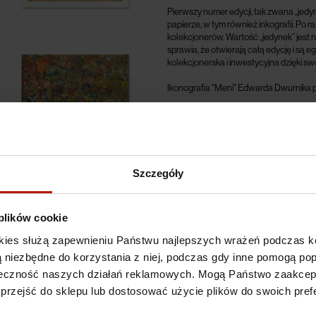
Pierwszy numer edycji, tak zwana „jedyn
papierze, w tym również inkografii. Po r
kolekcjonerów. Wartość „jedynek” jest 
sprawia, że otwierają całą edycję i są
kolekcjonerska i inwestycyjna dzięki sw
Ikonografia "Meni" Edwarda Dwurnika p
Specyfikacje
Koszty dostawy
Szczegóły
 plików cookie
kies służą zapewnieniu Państwu najlepszych wrażeń podczas ko
 są niezbędne do korzystania z niej, podczas gdy inne pomogą p
kuteczność naszych działań reklamowych. Mogą Państwo zaakce
 przejść do sklepu lub dostosować użycie plików do swoich prefe