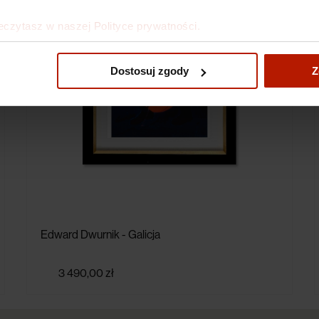
eczytasz w naszej Polityce prywatności.
Dostosuj zgody
Z
Edward Dwurnik - Galicja
3 490,00 zł