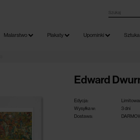
Malarstwo
Plakaty
Upominki
Sztuka 
0)
Edward Dwurni
Edycja:
Limitowa
Wysyłka w:
3 dni
Dostawa:
DARMOW
darmowa dostawa przy 
powyżej 300 zł