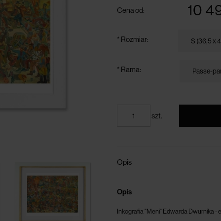
10 4
Cena od:
*
Rozmiar:
*
Rama:
szt.
Opis
Opis
Inkografia "Meni
" Edwarda Dwurnika - e