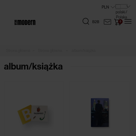
B2B
»
»
Strona główna
album/książka
album/książka