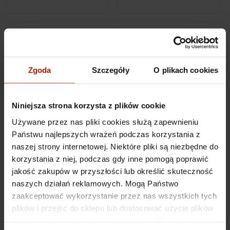
Zgoda
Szczegóły
O plikach cookies
Niniejsza strona korzysta z plików cookie
Używane przez nas pliki cookies służą zapewnieniu
Michał Zaborowski -
Michał Zaborowski -
Notes A5 192 k "Widok na
Notes A5 192 k "Postać
Państwu najlepszych wrażeń podczas korzystania z
Warszawę"
IV"
naszej strony internetowej. Niektóre pliki są niezbędne do
korzystania z niej, podczas gdy inne pomogą poprawić
199,00 zł
199,00 zł
jakość zakupów w przyszłości lub określić skuteczność
naszych działań reklamowych. Mogą Państwo
zaakceptować wykorzystanie przez nas wszystkich tych
plików i przejść do sklepu lub dostosować użycie plików
do swoich preferencji, wybierając opcję "Dostosuj