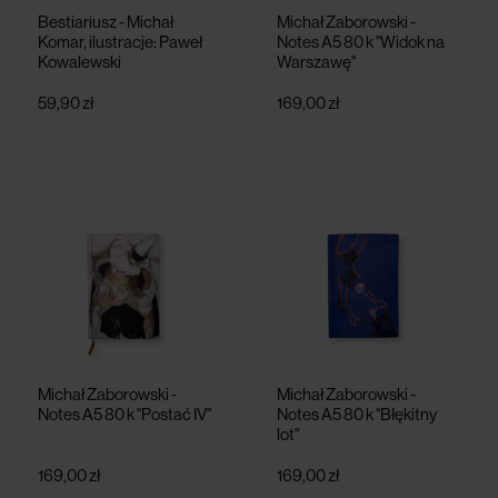
Bestiariusz - Michał
Michał Zaborowski -
Komar, ilustracje: Paweł
Notes A5 80 k "Widok na
Kowalewski
Warszawę"
59,90 zł
169,00 zł
Michał Zaborowski -
Michał Zaborowski -
Notes A5 80 k "Postać IV"
Notes A5 80 k "Błękitny
lot"
169,00 zł
169,00 zł